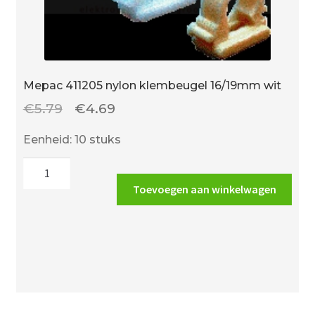
Mepac 411205 nylon klembeugel 16/19mm wit
Oorspronkelijke
Huidige
€
5.79
€
4.69
prijs
prijs
Eenheid: 10 stuks
was:
is:
Mepac
€5.79.
€4.69.
411205
Toevoegen aan winkelwagen
nylon
klembeugel
16/19mm
wit
aantal