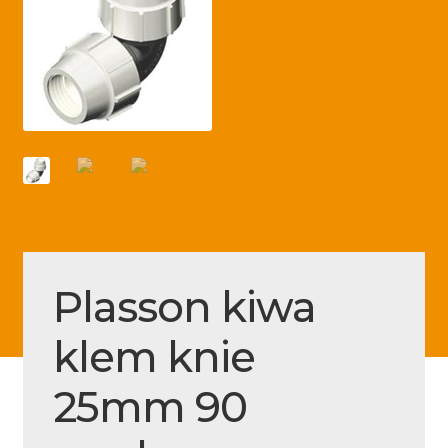
Betaling voltooid
Blog
Contact
Disclaimer
FAQ
Fout bij betaling
Installatieservice
Plasson kiwa
Klantenservice
klem knie
Betaalmethode
Mijn account
25mm 90
Over