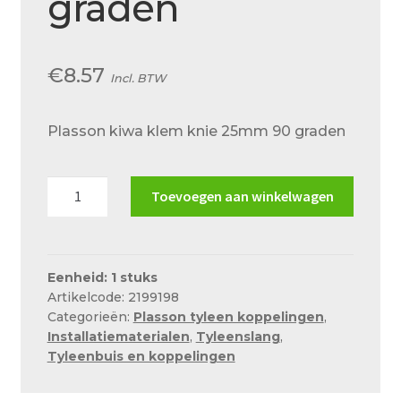
graden
Over ons
Actueel
€
8.57
Incl. BTW
Ons team
Privacy
Plasson kiwa klem knie 25mm 90 graden
Retouren – Geschillen – Garantie
Plasson
Sample Page
Toevoegen aan winkelwagen
kiwa
Service en onderhoud
klem
knie
Showroom
25mm
Eenheid: 1 stuks
Artikelcode: 2199198
Verzending en bezorging
90
Categorieën:
Plasson tyleen koppelingen
,
graden
Winkel
Installatiematerialen
,
Tyleenslang
,
aantal
Tyleenbuis en koppelingen
Winkelmand