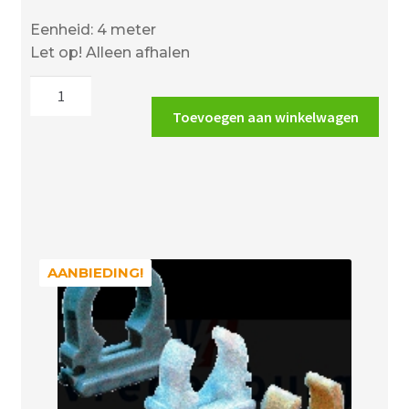
Eenheid: 4 meter
Let op! Alleen afhalen
Wavin
slagvaste
Toevoegen aan winkelwagen
buis
3/4"
grijs
19mm
aantal
AANBIEDING!
AANBIEDING!