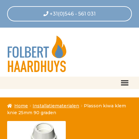
+31(0)546 - 561 031
Home
Home
Installatiematerialen
Plasson kiwa klem
Afrekenen
knie 25mm 90 graden
Algemene voorwaarden
Betaling geannuleerd