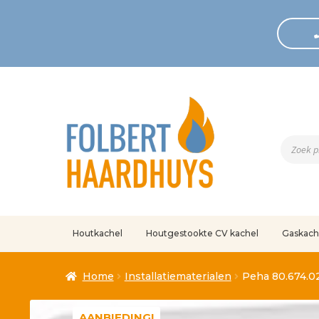
Produc
zoeken
Houtkachel
Houtgestookte CV kachel
Gaskach
Home
Afrekenen
Algemene voorwaarden
Betaling geann
Home
Installatiematerialen
Peha 80.674.02
Klantenservice
Mijn account
Over
Ove
AANBIEDING!