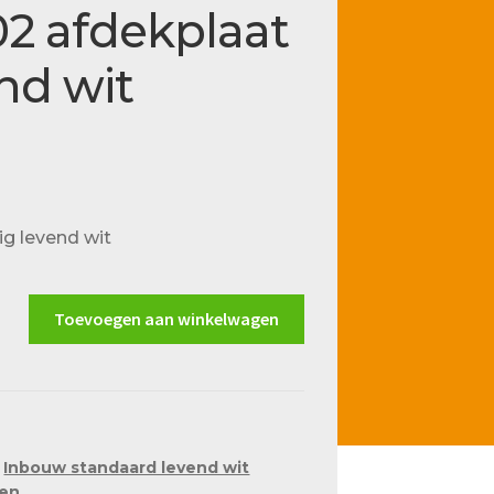
02 afdekplaat
nd wit
ig levend wit
Toevoegen aan winkelwagen
,
Inbouw standaard levend wit
len