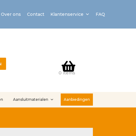
Over ons
Contact
Klantenservice
FAQ
N
0 items
en
Aansluitmaterialen
Aanbiedingen
stallatieservice
Sample Page
Service en onderhoud
Showroom