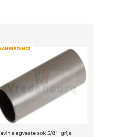
AANBIEDING!
AANBIEDING!
avin slagvaste sok 5/8″” grijs