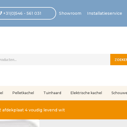
+31(0)546 - 561 031
Showroom
Installatieservice
ten
ZOEKE
el
Pelletkachel
Tuinhaard
Elektrische kachel
Schouw
uleerd
Betaling voltooid
Blog
Contact
Disclaimer
FAQ
Fout bij betaling
In
 afdekplaat 4 voudig levend wit
r ons
Privacy
Retouren – Geschillen – Garantie