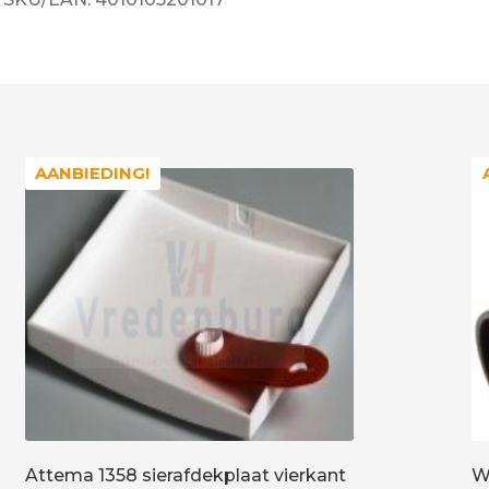
AANBIEDING!
AANBIEDING!
Attema 1358 sierafdekplaat vierkant
W