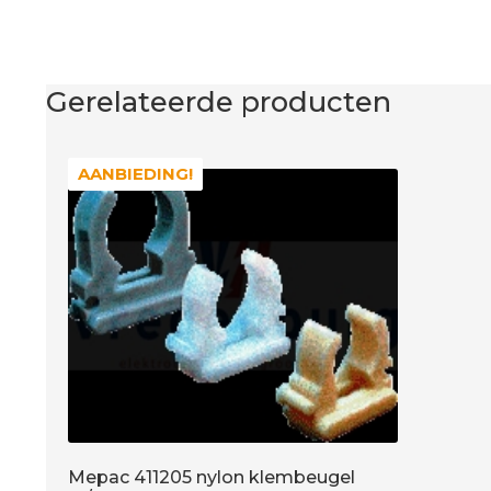
Gerelateerde producten
AANBIEDING!
AANBIEDING!
Mepac 411205 nylon klembeugel