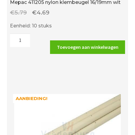
Mepac 411205 nylon klembeugel 16/19mm wit
Oorspronkelijke
Huidige
€
5.79
€
4.69
prijs
prijs
Eenheid: 10 stuks
was:
is:
Mepac
€5.79.
€4.69.
411205
Toevoegen aan winkelwagen
nylon
klembeugel
16/19mm
wit
aantal
AANBIEDING!
AANBIEDING!