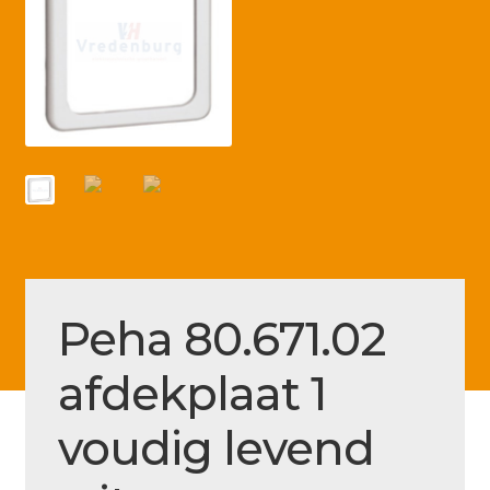
Betaling voltooid
Blog
Contact
Disclaimer
FAQ
Fout bij betaling
Installatieservice
Peha 80.671.02
Klantenservice
Betaalmethode
afdekplaat 1
Mijn account
voudig levend
Over