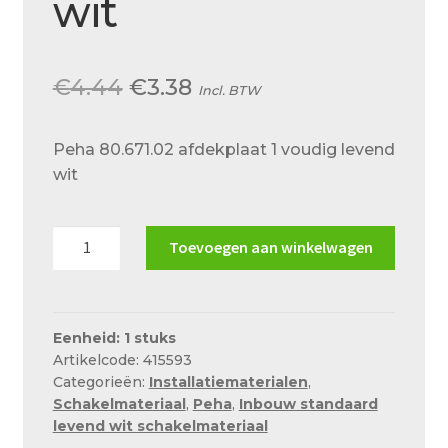
wit
Over ons
Actueel
Oorspronkelijke
Huidige
€
4.44
€
3.38
Incl. BTW
Ons team
prijs
prijs
Privacy
Peha 80.671.02 afdekplaat 1 voudig levend
was:
is:
Retouren – Geschillen – Garantie
wit
€4.44.
€3.38.
Sample Page
Peha
Toevoegen aan winkelwagen
Service en onderhoud
80.671.02
afdekplaat
Showroom
1
Verzending en bezorging
voudig
Eenheid: 1 stuks
Artikelcode: 415593
levend
Winkel
Categorieën:
Installatiematerialen
,
wit
Schakelmateriaal
,
Peha
,
Inbouw standaard
aantal
Winkelmand
levend wit schakelmateriaal