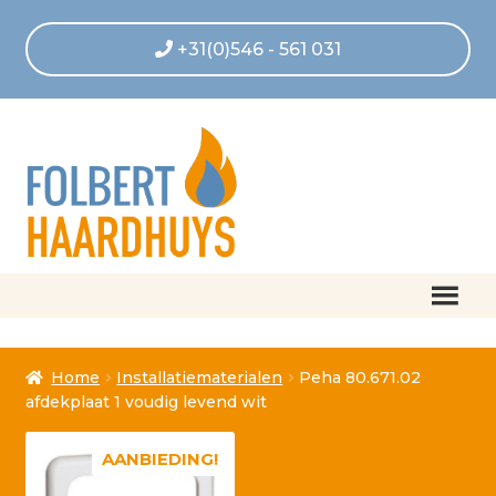
+31(0)546 - 561 031
Home
Home
Installatiematerialen
Peha 80.671.02
Afrekenen
afdekplaat 1 voudig levend wit
Algemene voorwaarden
AANBIEDING!
Betaling geannuleerd