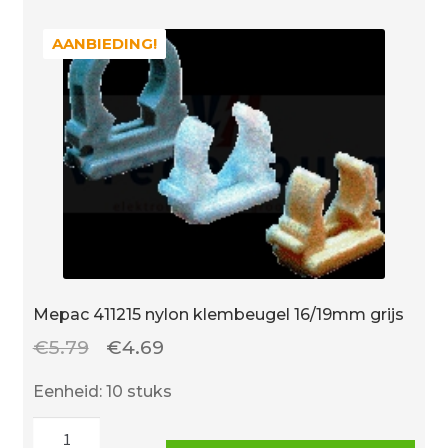
AANBIEDING!
AANBIEDING!
Mepac 411215 nylon klembeugel 16/19mm grijs
Oorspronkelijke
Huidige
€
5.79
€
4.69
prijs
prijs
Eenheid: 10 stuks
was:
is:
Mepac
€5.79.
€4.69.