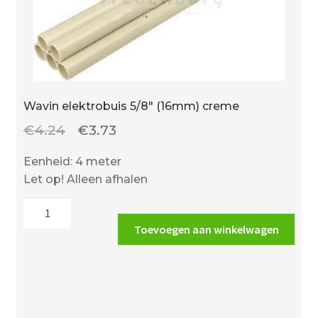
Wavin elektrobuis 5/8″ (16mm) creme
Oorspronkelijke
Huidige
€
4.24
€
3.73
prijs
prijs
Eenheid: 4 meter
was:
is:
Let op! Alleen afhalen
€4.24.
€3.73.
Wavin
elektrobuis
Toevoegen aan winkelwagen
5/8"
(16mm)
creme
aantal