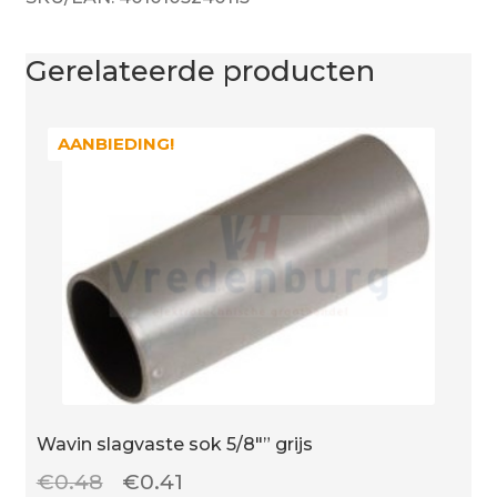
Gerelateerde producten
AANBIEDING!
AANBIEDING!
Wavin slagvaste sok 5/8″” grijs
Oorspronkelijke
Huidige
€
0.48
€
0.41