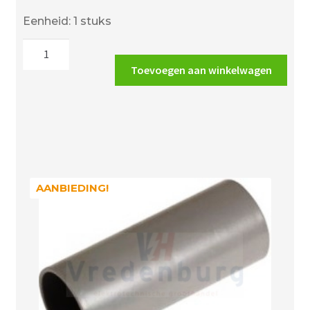
prijs
prijs
Eenheid: 1 stuks
was:
is:
Wavin
€0.48.
€0.41.
slagvaste
Toevoegen aan winkelwagen
sok
5/8""
grijs
aantal
AANBIEDING!
AANBIEDING!