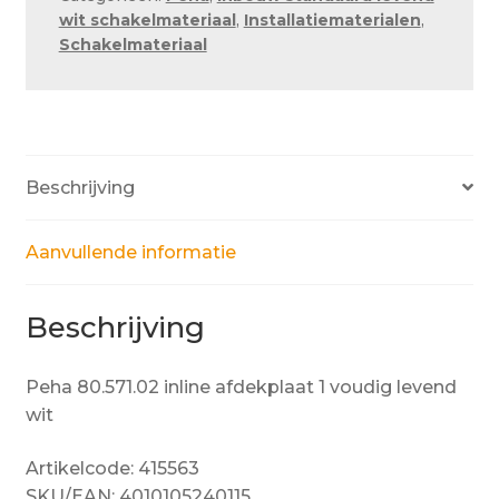
levend
wit schakelmateriaal
,
Installatiematerialen
,
wit
Schakelmateriaal
aantal
Beschrijving
Aanvullende informatie
Beschrijving
Peha 80.571.02 inline afdekplaat 1 voudig levend
wit
Artikelcode: 415563
SKU/EAN: 4010105240115