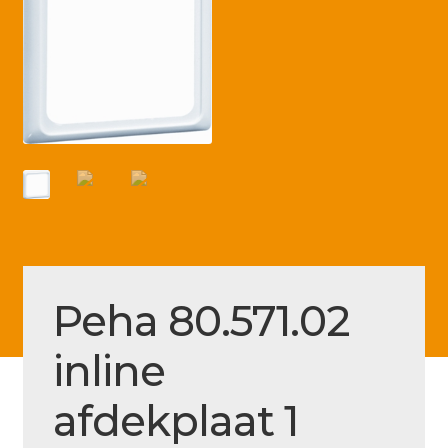
Betaling voltooid
Blog
Contact
Disclaimer
FAQ
Fout bij betaling
Installatieservice
Klantenservice
Peha 80.571.02
Betaalmethode
inline
Mijn account
afdekplaat 1
Over