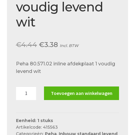
voudig levend
Over ons
Actueel
wit
Ons team
Privacy
Oorspronkelijke
Huidige
€
4.44
€
3.38
Incl. BTW
Retouren – Geschillen – Garantie
prijs
prijs
Peha 80.571.02 inline afdekplaat 1 voudig
Sample Page
was:
is:
levend wit
€4.44.
€3.38.
Service en onderhoud
Showroom
Peha
Toevoegen aan winkelwagen
80.571.02
Verzending en bezorging
inline
Winkel
afdekplaat
1
Eenheid: 1 stuks
Winkelmand
Artikelcode: 415563
voudig
Categorieën:
Peha
,
Inbouw standaard levend