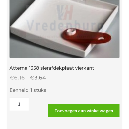
Attema 1358 sierafdekplaat vierkant
Oorspronkelijke
Huidige
€
6.16
€
3.64
prijs
prijs
Eenheid: 1 stuks
was:
is:
Attema
€6.16.
€3.64.
1358
Toevoegen aan winkelwagen
sierafdekplaat
vierkant