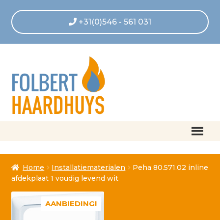
+31(0)546 - 561 031
Home
Home
Installatiematerialen
Peha 80.571.02 inline
Afrekenen
afdekplaat 1 voudig levend wit
Algemene voorwaarden
AANBIEDING!
Betaling geannuleerd