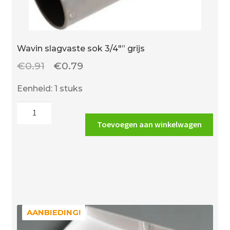
Wavin slagvaste sok 3/4″” grijs
Oorspronkelijke
Huidige
€
0.91
€
0.79
prijs
prijs
Eenheid: 1 stuks
was:
is:
Wavin
€0.91.
€0.79.
slagvaste
Toevoegen aan winkelwagen
sok
3/4""
grijs
aantal
AANBIEDING!
AANBIEDING!