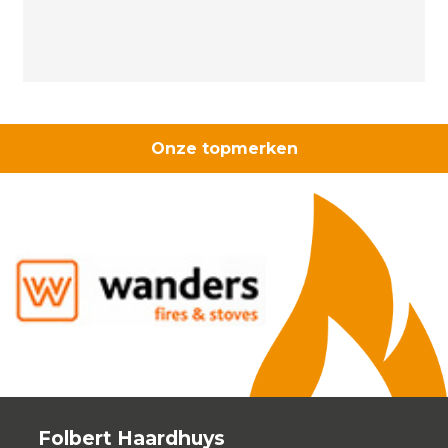
aantal
Onze topmerken
Folbert Haardhuys