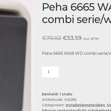
Actueel
Peha 6665 
Ons team
combi serie/
Oorspronkelijke
Huidige
€
70.52
€
53.59
Incl. BTW
prijs
prijs
Peha 6665 WAB WD combi serie/
was:
is:
€70.52.
€53.59.
Peha
6665
WAB
WD
combi
Eenheid: 1 stuks
Artikelcode: 416285
serie/wcd
Categorieën:
Installatiematerialen
,
S
mra
inbouw spatwaterdicht schakelmate