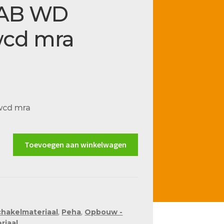
WAB WD
wcd mra
wcd mra
Toevoegen aan winkelwagen
chakelmateriaal
,
Peha
,
Opbouw -
riaal