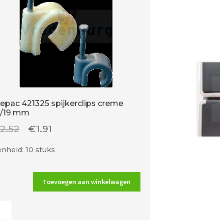
epac 421325 spijkerclips creme
6/19 mm
Oorspronkelijke
Huidige
€
2.52
€
1.91
prijs
prijs
nheid: 10 stuks
was:
is:
€2.52.
€1.91.
Toevoegen aan winkelwagen
ac
25