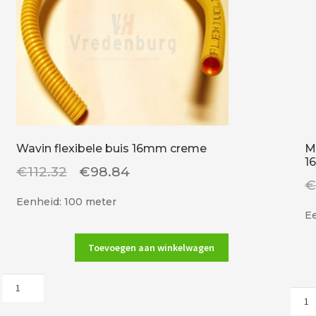
Wavin flexibele buis 16mm creme
M
1
Oorspronkelijke
Huidige
€
112.32
€
98.84
prijs
prijs
Eenheid: 100 meter
was:
is:
Ee
€112.32.
€98.84.
Toevoegen aan winkelwagen
Wavin
Mep
flexibele
4213
buis