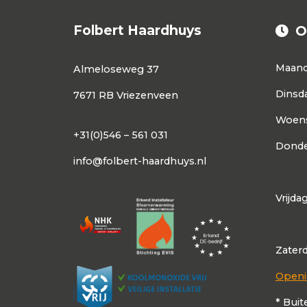
Folbert Haardhuys
O
Maan
Almeloseweg 37
Dinsd
7671 RB Vriezenveen
Woen
+31(0)546 – 561 031
Donde
info@folbert-haardhuys.nl
Vrijda
Zater
Openi
* Buit