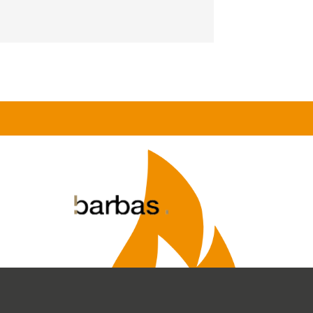
erclips
me
al