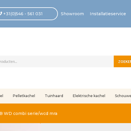
+31(0)546 - 561 031
Showroom
Installatieservice
ten
ZOEKE
el
Pelletkachel
Tuinhaard
Elektrische kachel
Schouw
uleerd
Betaling voltooid
Blog
Contact
Disclaimer
FAQ
Fout bij betaling
In
B WD combi serie/wcd mra
r ons
Privacy
Retouren – Geschillen – Garantie