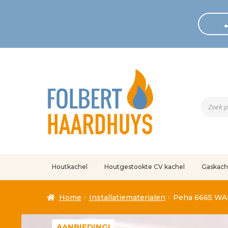
Produc
zoeken
Houtkachel
Houtgestookte CV kachel
Gaskach
Home
Afrekenen
Algemene voorwaarden
Betaling geann
Home
Installatiematerialen
Peha 6665 WA
Klantenservice
Mijn account
Over
Ove
AANBIEDING!