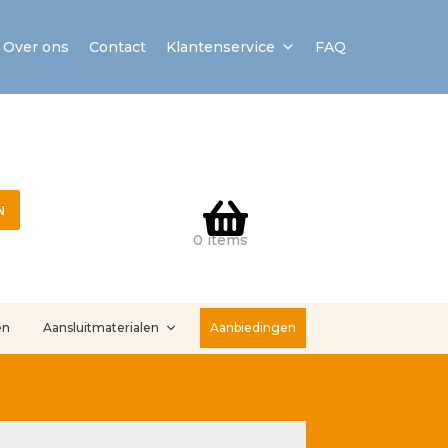
Over ons
Contact
Klantenservice
FAQ
N
0 items
en
Aansluitmaterialen
Aanbiedingen
stallatieservice
Sample Page
Service en onderhoud
Showroom