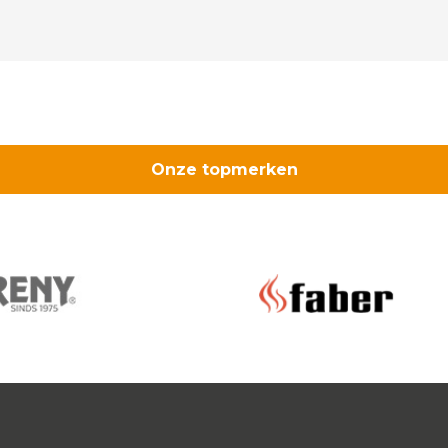
spijk
16mm
cre
creme
16/19
aantal
mm
aant
Onze topmerken