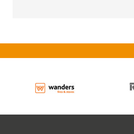
rond
aantal