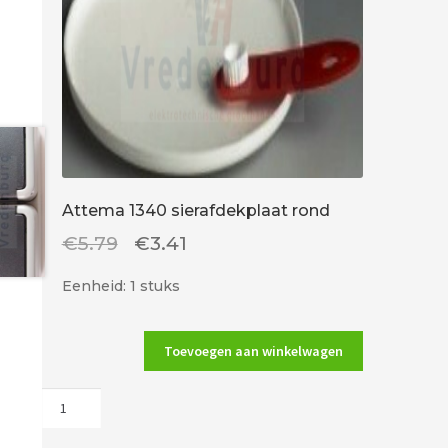
Attema 1340 sierafdekplaat rond
Oorspronkelijke
Huidige
€
5.79
€
3.41
prijs
prijs
Eenheid: 1 stuks
was:
is:
€5.79.
€3.41.
Toevoegen aan winkelwagen
Attema
1340
sierafdekplaat