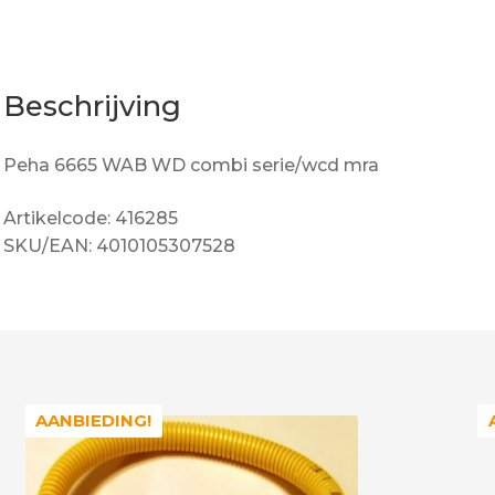
Beschrijving
Peha 6665 WAB WD combi serie/wcd mra
Artikelcode: 416285
SKU/EAN: 4010105307528
AANBIEDING!
AANBIEDING!