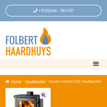
+31(0)546 - 561 031
Home
Home
Houtkachel
Nestor Martin S23 houtkachel
Afrekenen
Algemene voorwaarden
Betaling geannuleerd