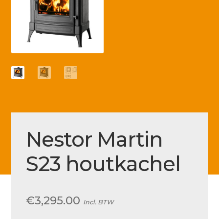
Betaling voltooid
Blog
Contact
Disclaimer
FAQ
Fout bij betaling
Installatieservice
Nestor Martin
Klantenservice
S23 houtkachel
Betaalmethode
Mijn account
€
3,295.00
Incl. BTW
Over