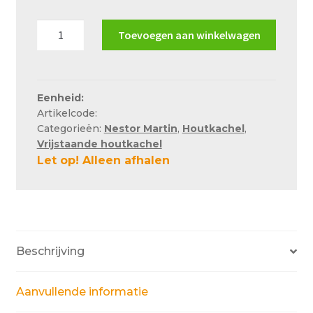
Over ons
Nestor
Toevoegen aan winkelwagen
Actueel
Martin
S23
Ons team
houtkachel
Privacy
aantal
Eenheid:
Artikelcode:
Retouren – Geschillen – Garantie
Categorieën:
Nestor Martin
,
Houtkachel
,
Vrijstaande houtkachel
Sample Page
Let op! Alleen afhalen
Service en onderhoud
Showroom
Verzending en bezorging
Beschrijving
Winkel
Winkelmand
Aanvullende informatie