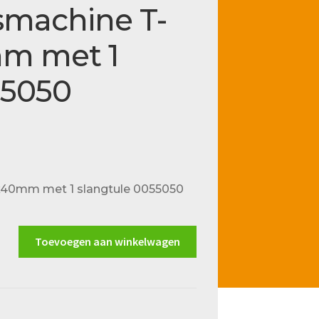
smachine T-
mm met 1
55050
x40mm met 1 slangtule 0055050
Toevoegen aan winkelwagen