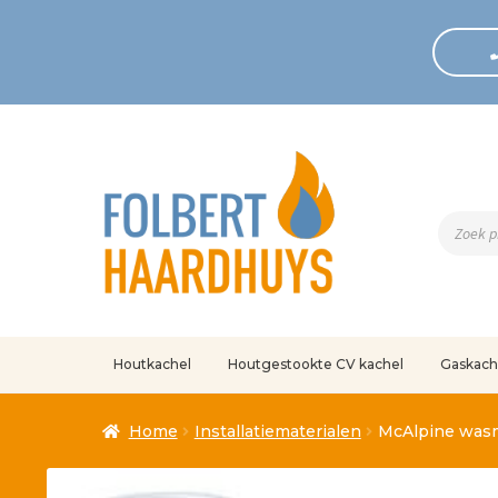
Produc
zoeken
Houtkachel
Houtgestookte CV kachel
Gaskach
Home
Afrekenen
Algemene voorwaarden
Betaling geann
Home
Installatiematerialen
McAlpine wasm
Klantenservice
Mijn account
Over
Ove