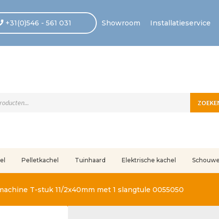
+31(0)546 - 561 031
Showroom
Installatieservice
ten
ZOEKE
el
Pelletkachel
Tuinhaard
Elektrische kachel
Schouw
uleerd
Betaling voltooid
Blog
Contact
Disclaimer
FAQ
Fout bij betaling
In
achine T-stuk 11/2x40mm met 1 slangtule 0055050
r ons
Privacy
Retouren – Geschillen – Garantie