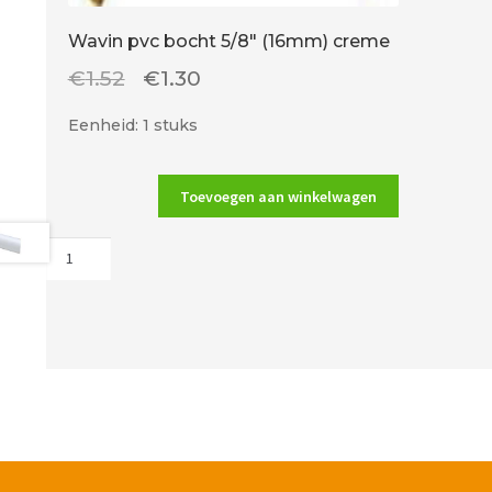
Wavin pvc bocht 5/8″ (16mm) creme
Oorspronkelijke
Huidige
€
1.52
€
1.30
prijs
prijs
Eenheid: 1 stuks
was:
is:
€1.52.
€1.30.
Toevoegen aan winkelwagen
Wavin
pvc
bocht
5/8"
(16mm)
creme
aantal