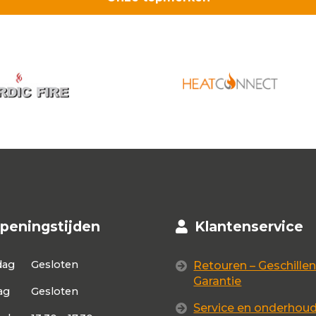
aant
peningstijden
Klantenservice
dag
Gesloten
Retouren – Geschillen
Garantie
ag
Gesloten
Service en onderhou