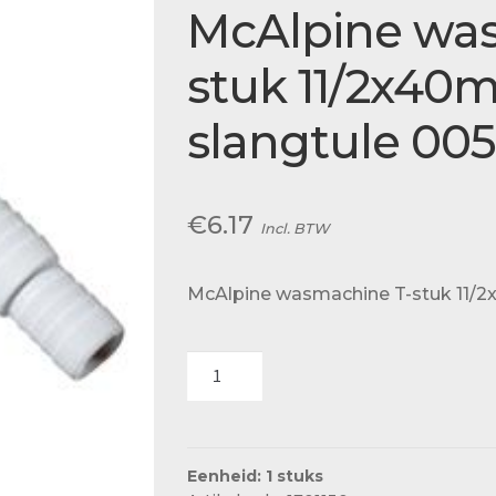
Actueel
McAlpine wa
Ons team
stuk 11/2x40
slangtule 00
€
6.17
Incl. BTW
McAlpine wasmachine T-stuk 11/2
McAlpine
wasmachine
T-
stuk
11/2x40mm
Eenheid: 1 stuks