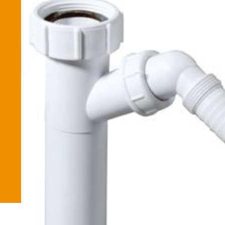
Betaalmethode
Verzending en bezorging
Winkel
Winkelmand