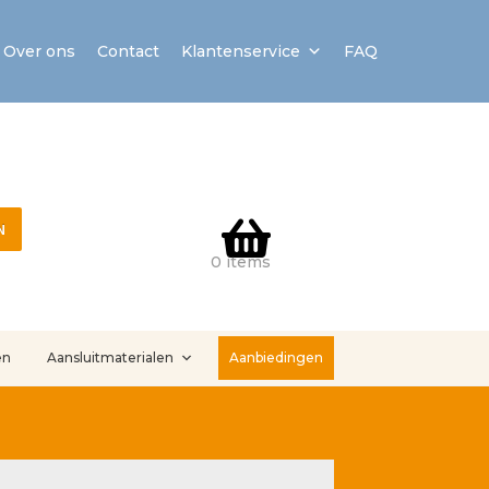
Over ons
Contact
Klantenservice
FAQ
N
0 items
en
Aansluitmaterialen
Aanbiedingen
stallatieservice
Sample Page
Service en onderhoud
Showroom