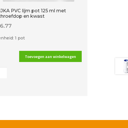
IJKA PVC lijm pot 125 ml met
chroefdop en kwast
€
6.77
nheid: 1 pot
Toevoegen aan winkelwagen
A
oefdop
t