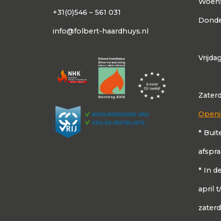
Woen
+31(0)546 – 561 031
Donde
info@folbert-haardhuys.nl
Vrijda
Zater
Openi
* Buit
afspr
* In 
april 
zater