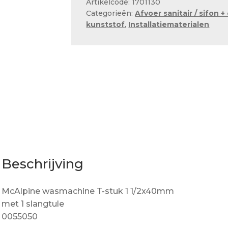
Artikelcode: 1701130
met
Categorieën:
Afvoer sanitair / sifon 
1
kunststof
,
Installatiematerialen
slangtule
0055050
aantal
Beschrijving
McAlpine wasmachine T-stuk 1 1/2x40mm
met 1 slangtule
0055050