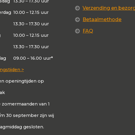
sdag
13.30 – 17.30 uur
Verzending en bezor
rdag
10.00 – 12.15 uur
Betaalmethode
13.30 – 17.30 uur
FAQ
g
10.00 – 12.15 uur
13.30 – 17.30 uur
dag
09.00 – 16.00 uur*
ngstijden >
en openingtijden op
aak
de zomermaanden van 1
t/m 30 september zijn wij
dagmiddag gesloten.