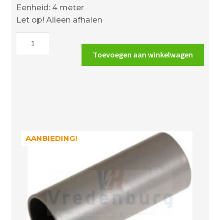
prijs
prijs
Eenheid: 4 meter
was:
is:
Let op! Alleen afhalen
€4.24.
€3.73.
Wavin
elektrobuis
Toevoegen aan winkelwagen
5/8"
(16mm)
creme
aantal
AANBIEDING!
AANBIEDING!