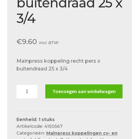
buitendraad 25 x
Over ons
3/4
Actueel
Ons team
€
9.60
Privacy
Incl. BTW
Retouren – Geschillen – Garantie
Mainpress koppeling recht pers x
Sample Page
buitendraad 25 x 3/4
Service en onderhoud
Mainpress
Showroom
Toevoegen aan winkelwagen
koppeling
Verzending en bezorging
recht
pers
Winkel
x
Eenheid: 1 stuks
Artikelcode: 4150567
buitendraad
Winkelmand
Categorieën:
Mainpress koppelingen cv- en
25