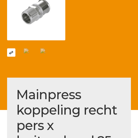
Betaling voltooid
Blog
Contact
Disclaimer
FAQ
Fout bij betaling
Installatieservice
Mainpress
Klantenservice
koppeling recht
Betaalmethode
Mijn account
pers x
Over