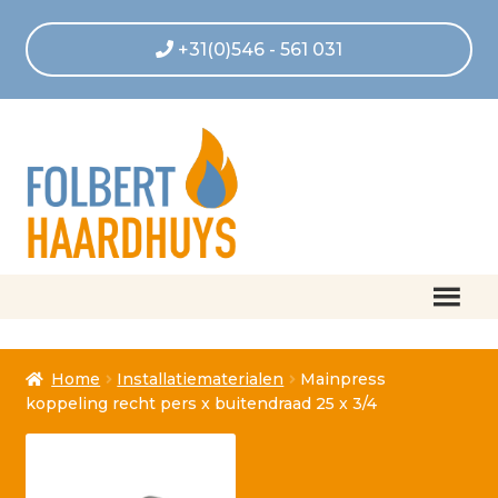
+31(0)546 - 561 031
Home
Home
Installatiematerialen
Mainpress
Afrekenen
koppeling recht pers x buitendraad 25 x 3/4
Algemene voorwaarden
Betaling geannuleerd