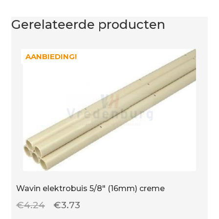
Gerelateerde producten
AANBIEDING!
AANBIEDING!
Wavin elektrobuis 5/8″ (16mm) creme
Oorspronkelijke
Huidige
€
4.24
€
3.73