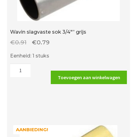
Wavin slagvaste sok 3/4″” grijs
Oorspronkelijke
Huidige
€
0.91
€
0.79
prijs
prijs
Eenheid: 1 stuks
was:
is:
Wavin
€0.91.
€0.79.
slagvaste
Toevoegen aan winkelwagen
sok
3/4""
grijs
aantal
AANBIEDING!
AANBIEDING!