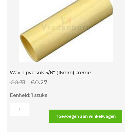
Wavin pvc sok 5/8″ (16mm) creme
Oorspronkelijke
Huidige
€
0.31
€
0.27
prijs
prijs
Eenheid: 1 stuks
was:
is:
Wavin
€0.31.
€0.27.
pvc
Toevoegen aan winkelwagen
sok
5/8"