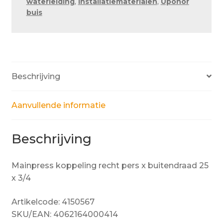
waterleiding
,
Installatiematerialen
,
Uponor
x
buis
3/4
aantal
Beschrijving
Aanvullende informatie
Beschrijving
Mainpress koppeling recht pers x buitendraad 25
x 3/4
Artikelcode: 4150567
SKU/EAN: 4062164000414