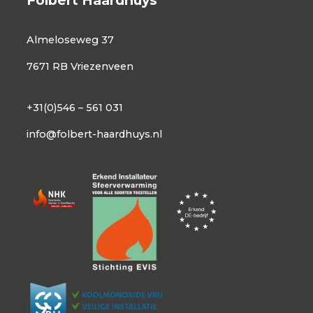
Folbert Haardhuys
Almeloseweg 37
7671 RB Vriezenveen
+31(0)546 – 561 031
info@folbert-haardhuys.nl