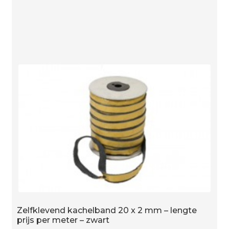
mm
zwart
-
lengte
prijs
per
meter
aantal
Zelfklevend kachelband 20 x 2 mm – lengte
prijs per meter – zwart