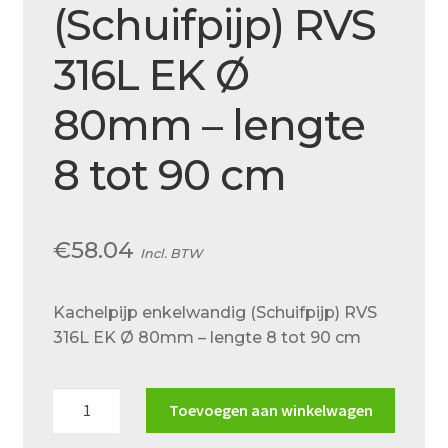
(Schuifpijp) RVS
Over ons
Actueel
316L EK Ø
Ons team
80mm – lengte
Privacy
8 tot 90 cm
Retouren – Geschillen – Garantie
Sample Page
€
58.04
Service en onderhoud
Incl. BTW
Showroom
Kachelpijp enkelwandig (Schuifpijp) RVS
Verzending en bezorging
316L EK Ø 80mm – lengte 8 tot 90 cm
Winkel
Kachelpijp
Toevoegen aan winkelwagen
Winkelmand
enkelwandig