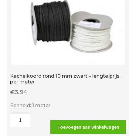
Kachelkoord rond 10 mm zwart – lengte prijs
per meter
€
3.94
Eenheid: 1 meter
Kachelkoord
rond
Toevoegen aan winkelwagen
10