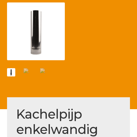
Betaling voltooid
Blog
Contact
Disclaimer
FAQ
Fout bij betaling
Installatieservice
Klantenservice
Betaalmethode
Kachelpijp
Mijn account
enkelwandig
Over