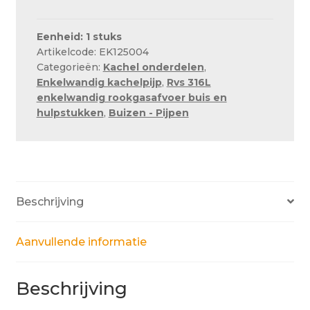
(Schuifpijp)
RVS
316L
Eenheid: 1 stuks
Artikelcode: EK125004
EK
Categorieën:
Kachel onderdelen
,
Ø
Enkelwandig kachelpijp
,
Rvs 316L
80mm
enkelwandig rookgasafvoer buis en
-
hulpstukken
,
Buizen - Pijpen
lengte
8
tot
90
cm
Beschrijving
aantal
Aanvullende informatie
Beschrijving