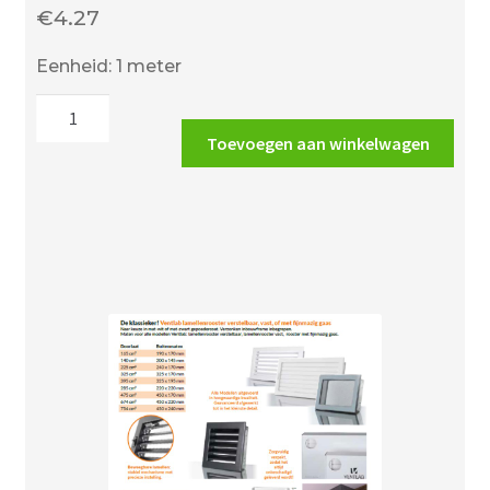
€
4.27
Eenheid: 1 meter
Zelfklevend
kachelband
Toevoegen aan winkelwagen
20
x
2
mm
-
lengte
prijs
per
meter
-
zwart
aantal