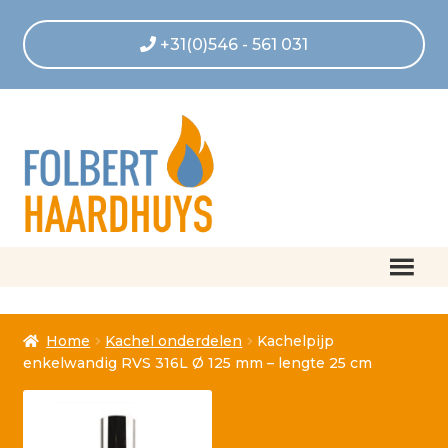
+31(0)546 - 561 031
Home
Home
Kachel onderdelen
Kachelpijp
Afrekenen
enkelwandig RVS 316L Ø 125 mm – lengte 25 cm
Algemene voorwaarden
Betaling geannuleerd