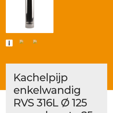
Betaling voltooid
Blog
Contact
Disclaimer
FAQ
Fout bij betaling
Installatieservice
Kachelpijp
Klantenservice
enkelwandig
Betaalmethode
Mijn account
RVS 316L Ø 125
Over