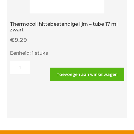
Thermocoll hittebestendige lijm – tube 17 ml
zwart
€
9.29
Eenheid: 1 stuks
Thermocoll
hittebestendige
Toevoegen aan winkelwagen
lijm
-
tube
17
ml
zwart
aantal