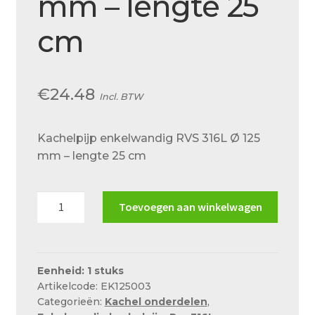
mm – lengte 25
Over ons
cm
Actueel
Ons team
€
24.48
Privacy
Incl. BTW
Retouren – Geschillen – Garantie
Kachelpijp enkelwandig RVS 316L Ø 125
Sample Page
mm – lengte 25 cm
Service en onderhoud
Kachelpijp
Showroom
Toevoegen aan winkelwagen
enkelwandig
Verzending en bezorging
RVS
316L
Winkel
Ø
Eenheid: 1 stuks
Artikelcode: EK125003
125
Winkelmand
Categorieën:
Kachel onderdelen
,
mm