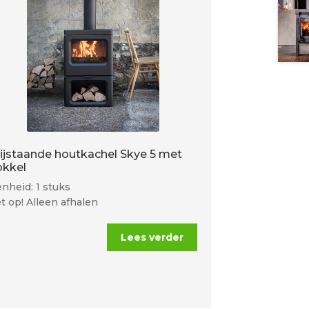
rijstaande houtkachel Skye 5 met
okkel
nheid: 1 stuks
t op! Alleen afhalen
Lees verder