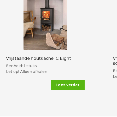
Vrijstaande houtkachel C Eight
V
s
Eenheid: 1 stuks
Ee
Let op! Alleen afhalen
Le
Lees verder