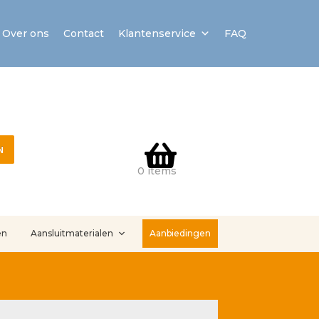
Over ons
Contact
Klantenservice
FAQ
N
0 items
en
Aansluitmaterialen
Aanbiedingen
stallatieservice
Sample Page
Service en onderhoud
Showroom