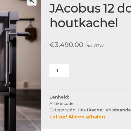
Actueel
JAcobus 12 do
Ons team
houtkachel
€
3,490.00
Incl. BTW
JAcobus
12
doorkijk
houtkachel
aantal
Eenheid:
Artikelcode:
Categorieën:
Houtkachel
,
Vrijstaand
Let op! Alleen afhalen