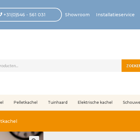
+31(0)546 - 561 031
Showroom
Installatieservice
ten
ZOEKE
el
Pelletkachel
Tuinhaard
Elektrische kachel
Schouw
uleerd
Betaling voltooid
Blog
Contact
Disclaimer
FAQ
Fout bij betaling
In
utkachel
r ons
Privacy
Retouren – Geschillen – Garantie