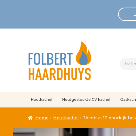
Produc
zoeken
Houtkachel
Houtgestookte CV kachel
Gaskach
Home
Afrekenen
Algemene voorwaarden
Betaling geann
Home
Houtkachel
JAcobus 12 doorkijk ho
Klantenservice
Mijn account
Over
Ove