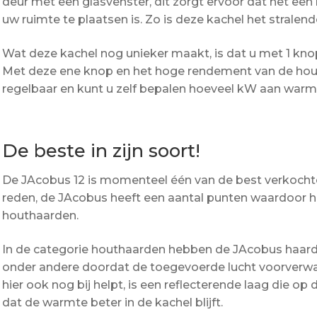
deur met een glasvenster, dit zorgt ervoor dat het een
uw ruimte te plaatsen is. Zo is deze kachel het stral
Wat deze kachel nog unieker maakt, is dat u met 1 kno
Met deze ene knop en het hoge rendement van de hout
regelbaar en kunt u zelf bepalen hoeveel kW aan warmt
De beste in zijn soort!
De JAcobus 12 is momenteel één van de best verkoch
reden, de JAcobus heeft een aantal punten waardoor hi
houthaarden.
In de categorie houthaarden hebben de JAcobus haar
onder andere doordat de toegevoerde lucht voorverwa
hier ook nog bij helpt, is een reflecterende laag die op 
dat de warmte beter in de kachel blijft.