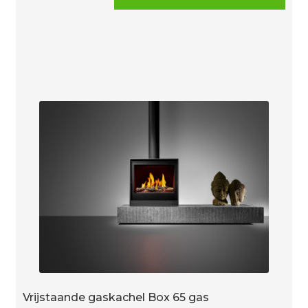
60
Hoek
inzet
gas
aantal
Vrijstaande gaskachel Box 65 gas