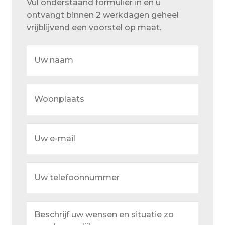
Vul onderstaand formulier in en u
Over ons
ontvangt binnen 2 werkdagen geheel
Actueel
vrijblijvend een voorstel op maat.
Ons team
Uw
naam
Privacy
Retouren – Geschillen – Garantie
Woonplaats
Sample Page
Service en onderhoud
Uw
e-
Showroom
mail
Uw
Verzending en bezorging
telefoonnummer
Winkel
Beschrijf
Winkelmand
uw