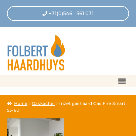
+31(0)546 - 561 031
Home
Home
Gaskachel
Inzet gashaard Gas Fire Smart
Afrekenen
55-60
Algemene voorwaarden
Betaling geannuleerd