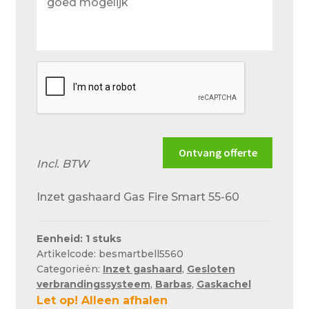
wensen
en
situatie
zo
goed
mogelijk
Ontvang offerte
Incl. BTW
Inzet gashaard Gas Fire Smart 55-60
Eenheid: 1 stuks
Artikelcode: besmartbell5560
Categorieën:
Inzet gashaard
,
Gesloten
verbrandingssysteem
,
Barbas
,
Gaskachel
Let op! Alleen afhalen