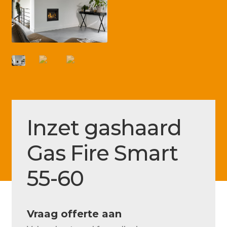
Betaling voltooid
Blog
Contact
Disclaimer
FAQ
Fout bij betaling
Inzet gashaard
Installatieservice
Gas Fire Smart
Klantenservice
55-60
Betaalmethode
Mijn account
Vraag offerte aan
Over