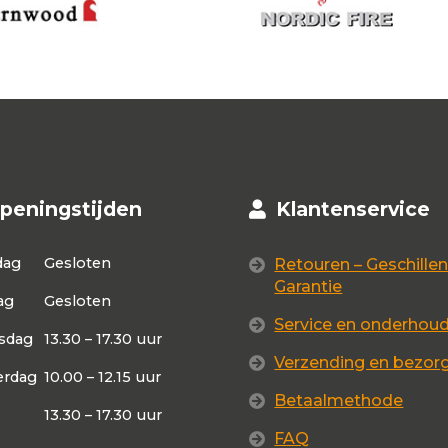
peningstijden
Klantenservice
dag
Gesloten
Retouren – Geschillen
Garantie
ag
Gesloten
Service en onderhou
sdag
13.30 – 17.30 uur
Verzending en bezor
rdag
10.00 – 12.15 uur
Betaalmethode
13.30 – 17.30 uur
FAQ