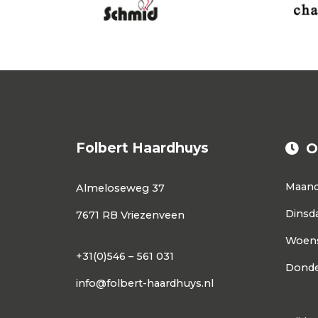
Folbert Haardhuys
O
Maan
Almeloseweg 37
Dinsd
7671 RB Vriezenveen
Woen
+31(0)546 – 561 031
Donde
info@folbert-haardhuys.nl