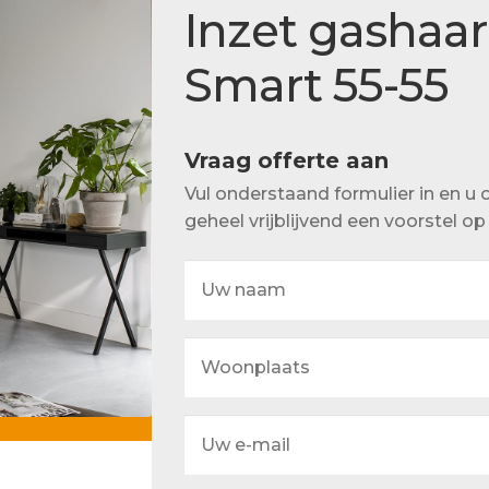
Actueel
Inzet gashaar
Ons team
Smart 55-55
Vraag offerte aan
Vul onderstaand formulier in en 
geheel vrijblijvend een voorstel o
Uw
naam
Woonplaats
Uw
e-
mail