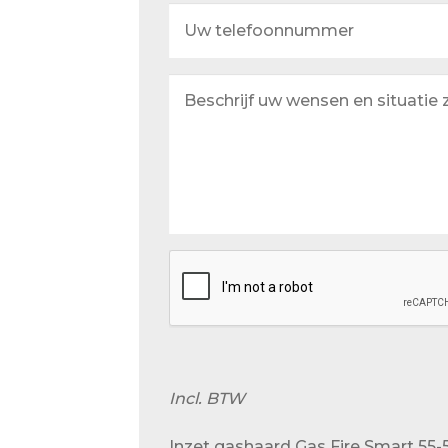
Uw
telefoonnummer
Beschrijf
uw
wensen
en
situatie
zo
goed
mogelijk
Incl. BTW
Inzet gashaard Gas Fire Smart 55-