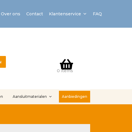
Over ons
Contact
Klantenservice
FAQ
N
0 items
en
Aansluitmaterialen
Aanbiedingen
stallatieservice
Sample Page
Service en onderhoud
Showroom