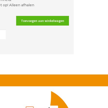
t op! Alleen afhalen
Toevoegen aan winkelwagen
ders
re
ijdig
t
al