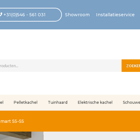
+31(0)546 - 561 031
Showroom
Installatieservice
ten
ZOEKE
el
Pelletkachel
Tuinhaard
Elektrische kachel
Schouw
uleerd
Betaling voltooid
Blog
Contact
Disclaimer
FAQ
Fout bij betaling
In
Smart 55-55
r ons
Privacy
Retouren – Geschillen – Garantie