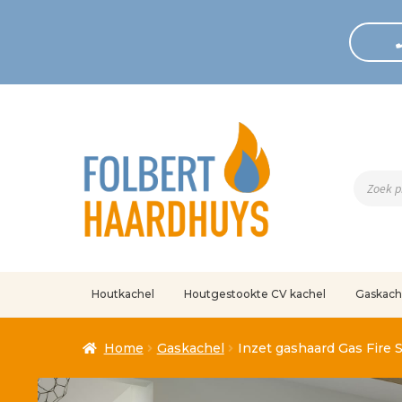
Produc
zoeken
Houtkachel
Houtgestookte CV kachel
Gaskach
Home
Afrekenen
Algemene voorwaarden
Betaling geann
Home
Gaskachel
Inzet gashaard Gas Fire 
Klantenservice
Mijn account
Over
Ove