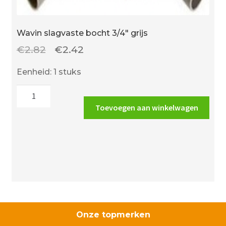
Wavin slagvaste bocht 3/4″ grijs
Oorspronkelijke
Huidige
€
2.82
€
2.42
prijs
prijs
Eenheid: 1 stuks
was:
is:
Wavin
€2.82.
€2.42.
slagvaste
Toevoegen aan winkelwagen
bocht
3/4"
grijs
aantal
Onze topmerken