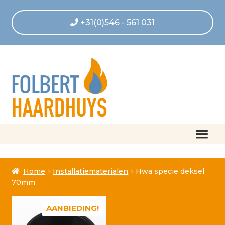
+31(0)546 - 561 031
Home
Home
Installatiematerialen
Hwa specie deksel
Afrekenen
70mm
Algemene voorwaarden
AANBIEDING!
Betaling geannuleerd