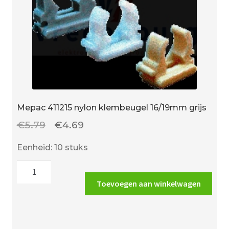
Mepac 411215 nylon klembeugel 16/19mm grijs
Oorspronkelijke
Huidige
€
5.79
€
4.69
prijs
prijs
Eenheid: 10 stuks
was:
is:
Mepac
€5.79.
€4.69.
411215
Toevoegen aan winkelwagen
nylon
klembeugel
16/19mm