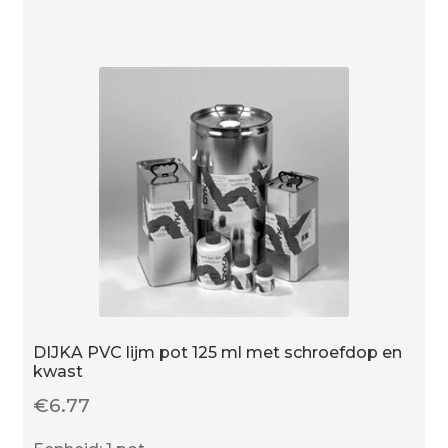
grijs
aantal
DIJKA PVC lijm pot 125 ml met schroefdop en
kwast
€
6.77