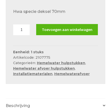
Over ons
prijs
prijs
Hwa specie deksel 70mm
was:
is:
Actueel
€3.50.
€2.38.
Ons team
Hwa
Toevoegen aan winkelwagen
Privacy
specie
deksel
Retouren – Geschillen – Garantie
70mm
aantal
Eenheid: 1 stuks
Sample Page
Artikelcode: 2107775
Service en onderhoud
Categorieën:
Hemelwater hulpstukken
,
Hemelwater afvoer hulpstukken
,
Showroom
Installatiematerialen
,
Hemelwaterafvoer
Verzending en bezorging
Winkel
Winkelmand
Beschrijving