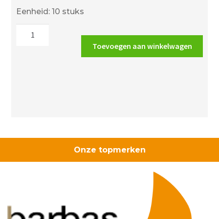
prijs
prijs
Eenheid: 10 stuks
was:
is:
Mepac
€2.52.
€1.91.
421315
Toevoegen aan winkelwagen
spijkerclips
grijs
16/19mm
aantal
Onze topmerken