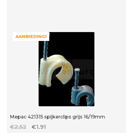
grijs
aantal
AANBIEDING!
AANBIEDING!
Mepac 421315 spijkerclips grijs 16/19mm
Oorspronkelijke
Huidige
€
2.52
€
1.91