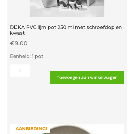
DIJKA PVC lijm pot 250 ml met schroefdop en
kwast
€
9.00
Eenheid: 1 pot
DIJKA
PVC
Toevoegen aan winkelwagen
lijm
pot
250
ml
met
schroefdop
en
AANBIEDING!
AANBIEDING!