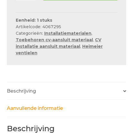
K
6000
wit
Eenheid: 1 stuks
Artikelcode: 4067295
nr.
Categorieën:
Installatiematerialen
,
6000-
Toebehoren cv-aansluit materiaal
,
CV
00.500
installatie aansluit materiaal
,
Heimeier
aantal
ventielen
Beschrijving
Aanvullende informatie
Beschrijving