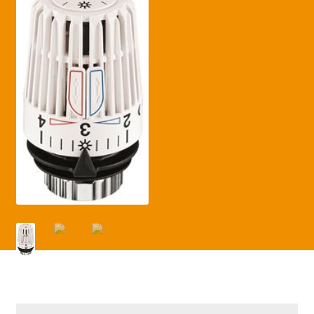
Betaling voltooid
Blog
Contact
Disclaimer
FAQ
Fout bij betaling
Installatieservice
Klantenservice
Betaalmethode
Mijn account
Over