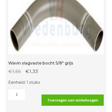
kwast
aantal
Wavin slagvaste bocht 5/8″ grijs
Oorspronkelijke
Huidige
€
1.55
€
1.33
prijs
prijs
Eenheid: 1 stuks
was:
is:
Wavin
€1.55.
€1.33.
slagvaste
Toevoegen aan winkelwagen
bocht
5/8"