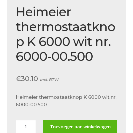
Over ons
Heimeier
Actueel
thermostaatkno
Ons team
p K 6000 wit nr.
Privacy
Retouren – Geschillen – Garantie
6000-00.500
Sample Page
Service en onderhoud
€
30.10
Incl. BTW
Showroom
Heimeier thermostaatknop K 6000 wit nr.
Verzending en bezorging
6000-00.500
Winkel
Winkelmand
Heimeier
Toevoegen aan winkelwagen
thermostaatknop