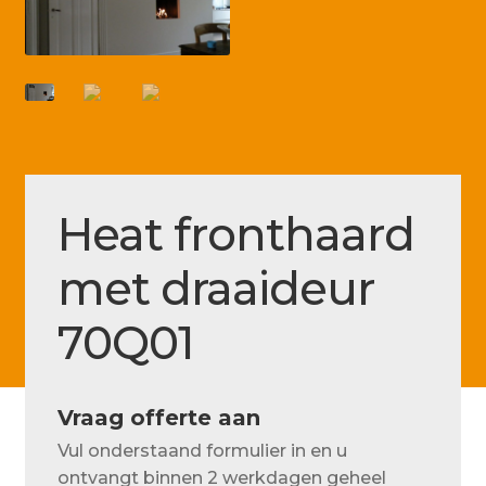
Betaling voltooid
Blog
Contact
Disclaimer
FAQ
Heat fronthaard
Fout bij betaling
met draaideur
Installatieservice
70Q01
Klantenservice
Betaalmethode
Mijn account
Vraag offerte aan
Vul onderstaand formulier in en u
Over
ontvangt binnen 2 werkdagen geheel