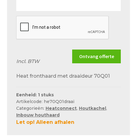
situatie
zo
goed
mogelijk
Ontvang offerte
Incl. BTW
Heat fronthaard met draaideur 70Q01
Eenheid: 1 stuks
Artikelcode: he70Q01draai
Categorieën:
Heatconnect
,
Houtkachel
,
Inbouw houthaard
Let op! Alleen afhalen