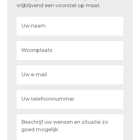
Over ons
vrijblijvend een voorstel op maat.
Actueel
Uw
naam
Ons team
Privacy
Woonplaats
Retouren – Geschillen – Garantie
Sample Page
Uw
e-
Service en onderhoud
mail
Showroom
Uw
telefoonnummer
Verzending en bezorging
Winkel
Beschrijf
uw
Winkelmand
wensen
en