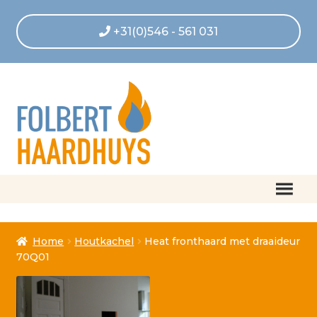
+31(0)546 - 561 031
Home
Home
Houtkachel
Heat fronthaard met draaideur
Afrekenen
70Q01
Algemene voorwaarden
Betaling geannuleerd