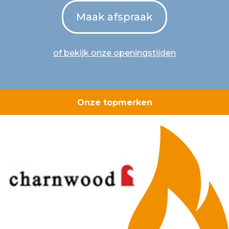
Maak afspraak
of bekijk onze openingstijden
Onze topmerken