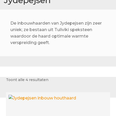
Jydepejsen
Betaling voltooid
Blog
De inbouwhaarden van Jydepejsen zijn zeer
Contact
uniek; ze bestaan uit Tuliviki speksteen
waardoor de haard optimale warmte
Disclaimer
verspreiding geeft.
FAQ
Fout bij betaling
Installatieservice
Klantenservice
Toont alle 4 resultaten
Betaalmethode
Mijn account
Over