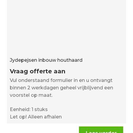
Over ons
Actueel
Ons team
Privacy
Retouren – Geschillen – Garantie
Jydepejsen inbouw houthaard
Sample Page
Vraag offerte aan
Service en onderhoud
Vul onderstaand formulier in en u ontvangt
Showroom
binnen 2 werkdagen geheel vrijblijvend een
voorstel op maat.
Verzending en bezorging
Eenheid: 1 stuks
Winkel
Let op! Alleen afhalen
Winkelmand