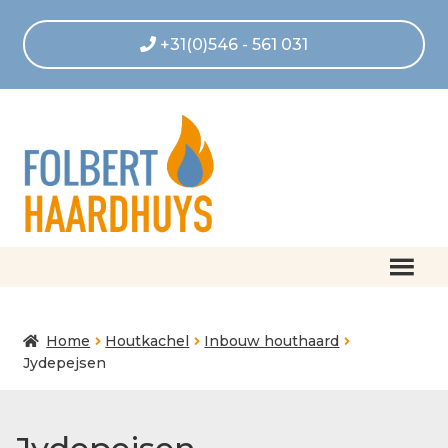
+31(0)546 - 561 031
Home
Home
Houtkachel
Inbouw houthaard
Afrekenen
Jydepejsen
Algemene voorwaarden
Betaling geannuleerd