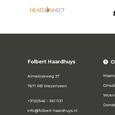
Folbert Haardhuys
O
Maan
Almeloseweg 37
Dinsd
7671 RB Vriezenveen
Woen
+31(0)546 – 561 031
Donde
info@folbert-haardhuys.nl