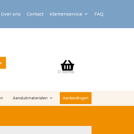
Over ons
Contact
Klantenservice
FAQ
N
0 items
en
Aansluitmaterialen
Aanbiedingen
stallatieservice
Sample Page
Service en onderhoud
Showroom