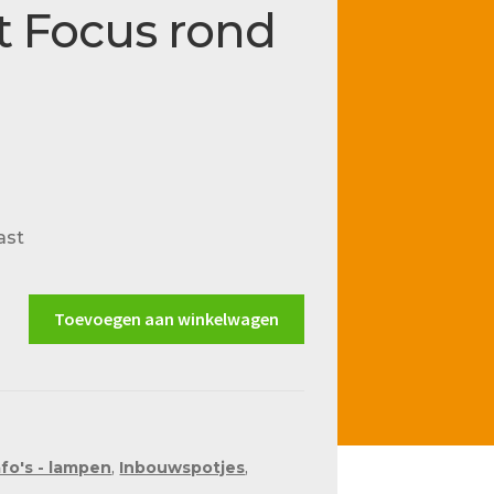
 Focus rond
ast
Toevoegen aan winkelwagen
afo's - lampen
,
Inbouwspotjes
,