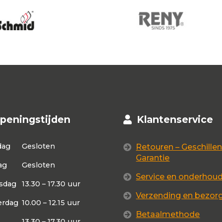
peningstijden
Klantenservice
dag
Gesloten
Retouren – Geschillen
Garantie
ag
Gesloten
Service en onderhou
sdag
13.30 – 17.30 uur
Verzending en bezor
rdag
10.00 – 12.15 uur
Betaalmethode
13.30 – 17.30 uur