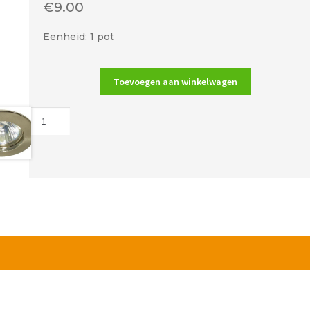
€
9.00
Eenheid: 1 pot
Toevoegen aan winkelwagen
DIJKA
PVC
lijm
pot
250
ml
met
schroefdop
en
kwast
aantal