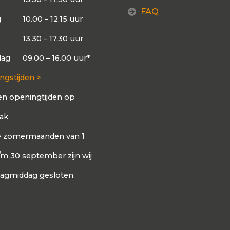
FAQ
g
10.00 – 12.15 uur
13.30 – 17.30 uur
dag
09.00 – 16.00 uur*
ngstijden >
en openingtijden op
aak
de zomermaanden van 1
t/m 30 september zijn wij
dagmiddag gesloten.