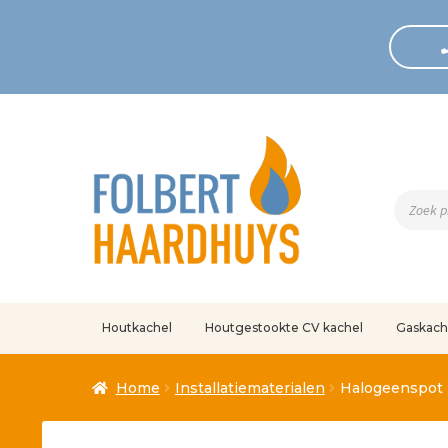
Produc
zoeken
Houtkachel
Houtgestookte CV kachel
Gaskach
Home
Afrekenen
Algemene voorwaarden
Betaling geann
Home
Installatiematerialen
Halogeenspot 
Klantenservice
Mijn account
Over
Ove