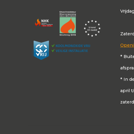
Vrijda
Zater
Openi
* Buit
afspr
* In 
april 
zater