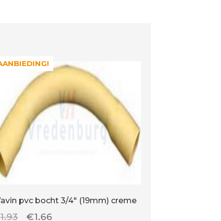
AANBIEDING!
AANBIEDING!
avin pvc bocht 3/4″ (19mm) creme
Oorspronkelijke
Huidige
€
1.93
€
1.66