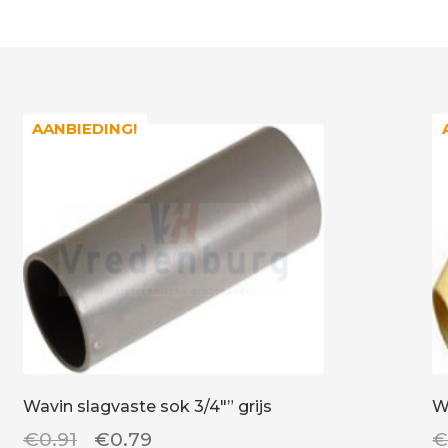
AANBIEDING!
AANBIEDING!
Wavin slagvaste sok 3/4″” grijs
W
Oorspronkelijke
Huidige
€
0.91
€
0.79