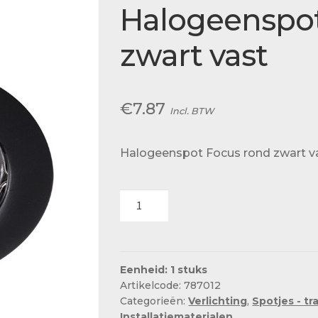
Actueel
Halogeenspot
Ons team
zwart vast
€
7.87
Incl. BTW
Halogeenspot Focus rond zwart v
Halogeenspot
Focus
rond
zwart
vast
Eenheid: 1 stuks
Artikelcode: 787012
aantal
Categorieën:
Verlichting
,
Spotjes - tr
Installatiematerialen