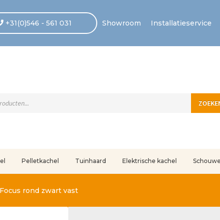
+31(0)546 - 561 031
Showroom
Installatieservice
ten
ZOEKE
el
Pelletkachel
Tuinhaard
Elektrische kachel
Schouw
uleerd
Betaling voltooid
Blog
Contact
Disclaimer
FAQ
Fout bij betaling
In
Focus rond zwart vast
r ons
Privacy
Retouren – Geschillen – Garantie