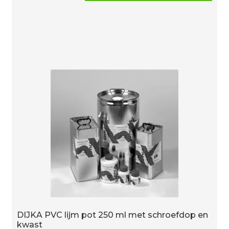
3/4"
grijs
aantal
DIJKA PVC lijm pot 250 ml met schroefdop en
kwast