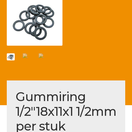
Betaling voltooid
Blog
Contact
Disclaimer
FAQ
Fout bij betaling
Installatieservice
Klantenservice
Gummiring
Betaalmethode
1/2″18x11x1 1/2mm
Mijn account
per stuk
Over