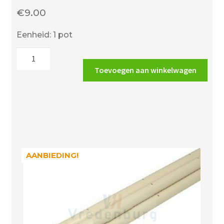
€
9.00
Eenheid: 1 pot
DIJKA
PVC
Toevoegen aan winkelwagen
lijm
pot
250
ml
met
schroefdop
en
AANBIEDING!
AANBIEDING!
kwast
aantal