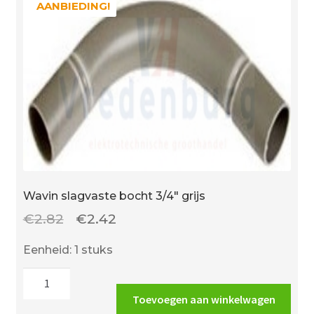
AANBIEDING!
AANBIEDING!
Wavin slagvaste bocht 3/4″ grijs
Oorspronkelijke
Huidige
€
2.82
€
2.42
prijs
prijs
Eenheid: 1 stuks
was:
is:
Wavin
€2.82.
€2.42.
slagvaste
Toevoegen aan winkelwagen
bocht