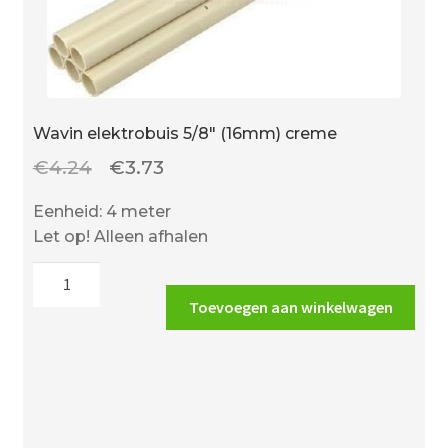
Wavin elektrobuis 5/8″ (16mm) creme
Oorspronkelijke
Huidige
€
4.24
€
3.73
prijs
prijs
Eenheid: 4 meter
was:
is:
Let op! Alleen afhalen
€4.24.
€3.73.
Wavin
elektrobuis
Toevoegen aan winkelwagen
5/8"
(16mm)
creme
aantal