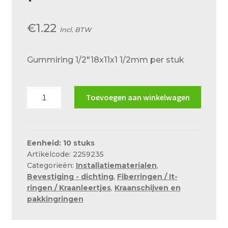
Over ons
€
1.22
Actueel
Incl. BTW
Ons team
Gummiring 1/2″18x11x1 1/2mm per stuk
Privacy
Retouren – Geschillen – Garantie
Gummiring
Toevoegen aan winkelwagen
1/2"18x11x1
Sample Page
1/2mm
Service en onderhoud
per
stuk
Eenheid: 10 stuks
Showroom
Artikelcode: 2259235
aantal
Categorieën:
Installatiematerialen
,
Verzending en bezorging
Bevestiging - dichting
,
Fiberringen / It-
ringen / Kraanleertjes
,
Kraanschijven en
Winkel
pakkingringen
Winkelmand