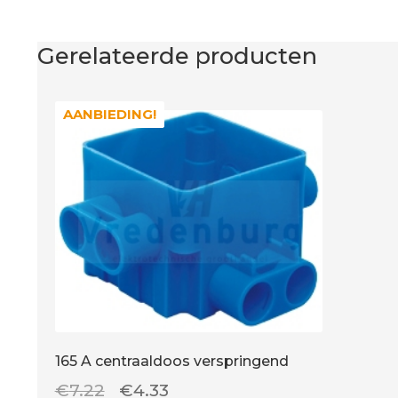
Gerelateerde producten
AANBIEDING!
AANBIEDING!
165 A centraaldoos verspringend
Oorspronkelijke
Huidige
€
7.22
€
4.33