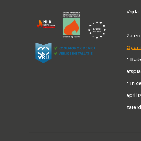
Vrijda
Zater
Openi
* Buit
afspr
* In 
april 
zater