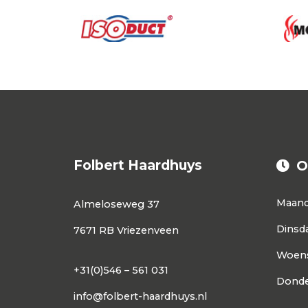
Folbert Haardhuys
O
Maan
Almeloseweg 37
Dinsd
7671 RB Vriezenveen
Woen
+31(0)546 – 561 031
Donde
info@folbert-haardhuys.nl