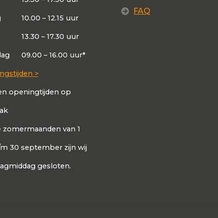
FAQ
g
10.00 – 12.15 uur
13.30 – 17.30 uur
dag
09.00 – 16.00 uur*
ngstijden >
en openingtijden op
aak
de zomermaanden van 1
t/m 30 september zijn wij
dagmiddag gesloten.