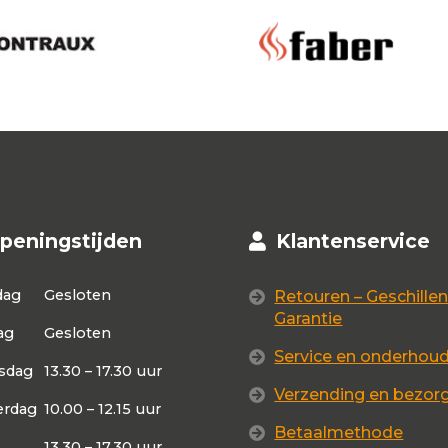
peningstijden
Klantenservice
dag
Gesloten
Retouren – Geschillen
Garantie
ag
Gesloten
Service en onderhou
sdag
13.30 – 17.30 uur
Verzending en bezor
rdag
10.00 – 12.15 uur
Betaalmethode
13.30 – 17.30 uur