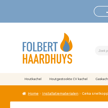
Produc
zoeken
Houtkachel
Houtgestookte CV kachel
Gaskach
Home
Afrekenen
Algemene voorwaarden
Betaling geann
Home
Installatiematerialen
Geka snelkopp.b
Klantenservice
Mijn account
Over
Ove