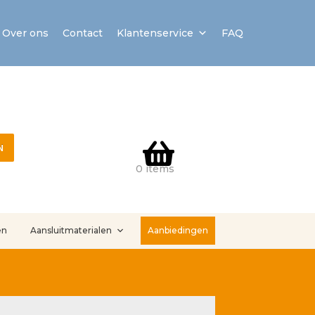
Over ons
Contact
Klantenservice
FAQ
N
0 items
en
Aansluitmaterialen
Aanbiedingen
stallatieservice
Sample Page
Service en onderhoud
Showroom