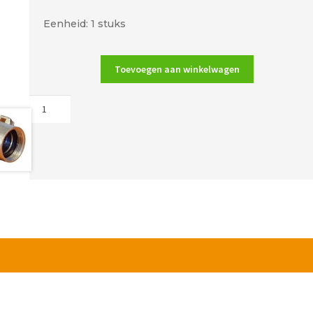
prijs
prijs
Eenheid: 1 stuks
was:
is:
€7.22.
€4.33.
Toevoegen aan winkelwagen
165
A
centraaldoos
verspringend
aantal