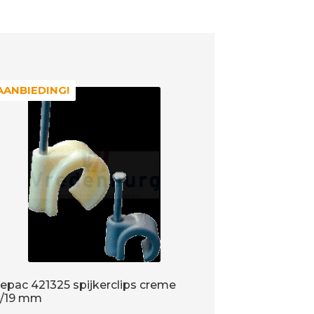
AANBIEDING!
AANBIEDING!
epac 421325 spijkerclips creme
6/19 mm