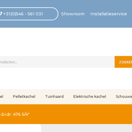
+31(0)546 - 561 031
Showroom
Installatieservice
ten
ZOEKE
el
Pelletkachel
Tuinhaard
Elektrische kachel
Schouw
uleerd
Betaling voltooid
Blog
Contact
Disclaimer
FAQ
Fout bij betaling
In
i.dr. 476 5/4″
r ons
Privacy
Retouren – Geschillen – Garantie