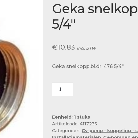
Actueel
Geka snelkopp
Ons team
5/4″
€
10.83
Incl. BTW
Geka snelkopp.bi.dr. 476 5/4″
Geka
snelkopp.bi.dr.
476
5/4"
aantal
Eenheid: 1 stuks
Artikelcode: 4117235
Categorieën:
Cv-pomp - koppeling - 
Installatiematerialen
,
Cv-pompen en