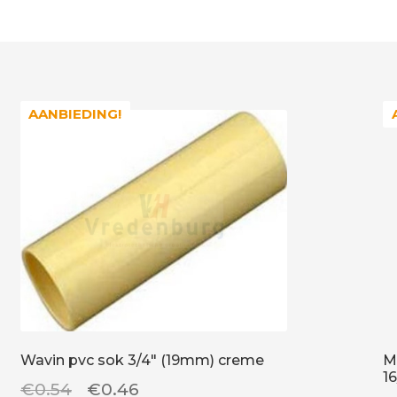
AANBIEDING!
AANBIEDING!
Wavin pvc sok 3/4″ (19mm) creme
M
1
Oorspronkelijke
Huidige
€
0.54
€
0.46