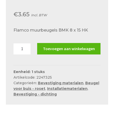
Over ons
€
3.65
Actueel
Incl. BTW
Ons team
Flamco muurbeugels BMK 8 x 15 HK
Privacy
Retouren – Geschillen – Garantie
Flamco
Toevoegen aan winkelwagen
muurbeugels
Sample Page
BMK
Service en onderhoud
8
x
Eenheid: 1 stuks
Showroom
Artikelcode: 2247325
15
Categorieën:
Bevestiging materialen
,
Beugel
HK
Verzending en bezorging
voor buis - roset
,
Installatiematerialen
,
aantal
Bevestiging - dichting
Winkel
Winkelmand