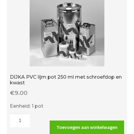
DIJKA PVC lijm pot 250 ml met schroefdop en
kwast
€
9.00
Eenheid: 1 pot
DIJKA
PVC
Toevoegen aan winkelwagen
lijm