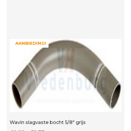
pot
250
ml
met
schroefdop
en
AANBIEDING!
AANBIEDING!
kwast
aantal
Wavin slagvaste bocht 5/8″ grijs