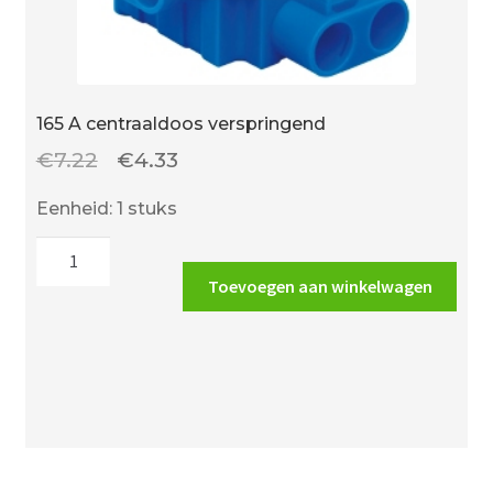
165 A centraaldoos verspringend
Oorspronkelijke
Huidige
€
7.22
€
4.33
prijs
prijs
Eenheid: 1 stuks
was:
is:
165
€7.22.
€4.33.
A
Toevoegen aan winkelwagen
centraaldoos
verspringend
aantal