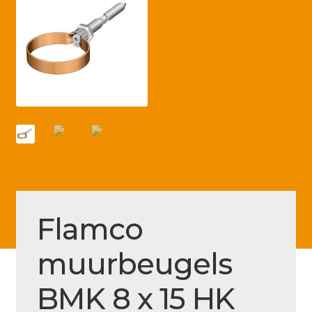
Betaling voltooid
Blog
Contact
Disclaimer
FAQ
Fout bij betaling
Installatieservice
Klantenservice
Flamco
Betaalmethode
muurbeugels
Mijn account
BMK 8 x 15 HK
Over