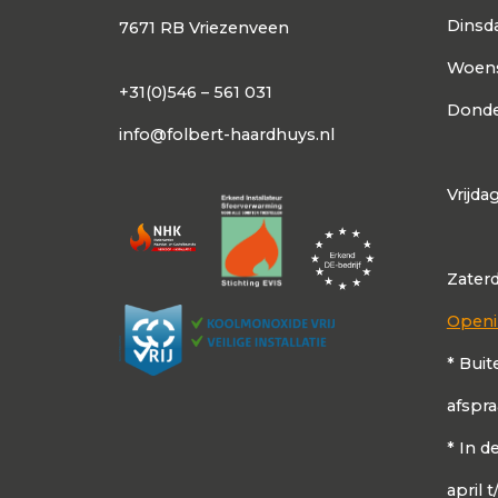
Dinsd
7671 RB Vriezenveen
Woen
+31(0)546 – 561 031
Donde
info@folbert-haardhuys.nl
Vrijda
Zater
Openi
* Buit
afspr
* In 
april 