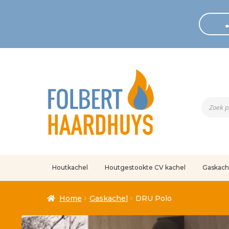
Produc
zoeken
Houtkachel
Houtgestookte CV kachel
Gaskach
Home
Afrekenen
Algemene voorwaarden
Betaling geann
Home
Gaskachel
DRU Polo
Klantenservice
Mijn account
Over
Ove