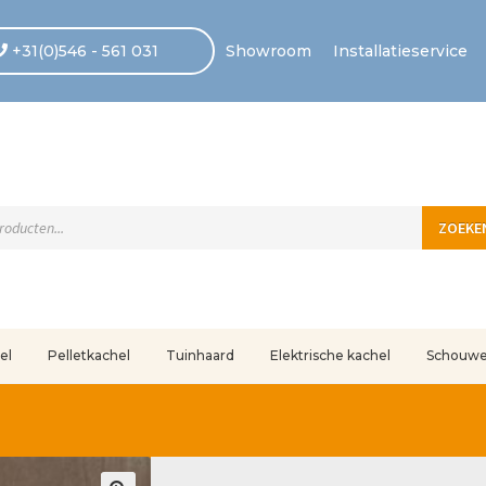
+31(0)546 - 561 031
Showroom
Installatieservice
ten
ZOEKE
el
Pelletkachel
Tuinhaard
Elektrische kachel
Schouw
uleerd
Betaling voltooid
Blog
Contact
Disclaimer
FAQ
Fout bij betaling
In
r ons
Privacy
Retouren – Geschillen – Garantie