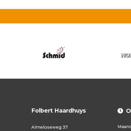
Folbert Haardhuys
O
Maan
Almeloseweg 37