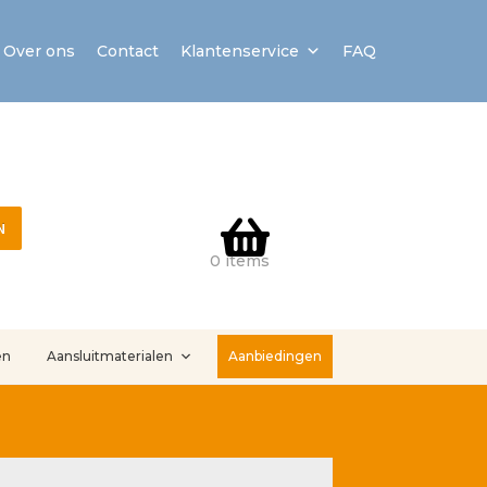
Over ons
Contact
Klantenservice
FAQ
N
0 items
en
Aansluitmaterialen
Aanbiedingen
stallatieservice
Sample Page
Service en onderhoud
Showroom