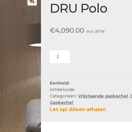
Actueel
DRU Polo
Ons team
€
4,090.00
Incl. BTW
DRU
Polo
aantal
Eenheid:
Artikelcode:
Categorieën:
Vrijstaande gaskachel
,
Gaskachel
Let op! Alleen afhalen