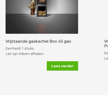
Vrijstaande gaskachel Box 45 gas
V
P
Eenheid: 1 stuks
Ee
Let op! Alleen afhalen
Le
Lees verder