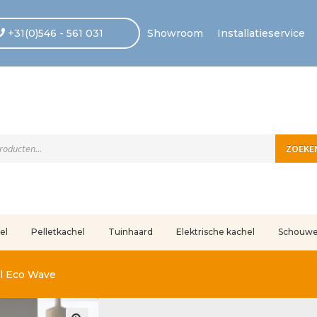
+31(0)546 - 561 031
Showroom
Installatieservice
ten
ZOEKE
el
Pelletkachel
Tuinhaard
Elektrische kachel
Schouw
uleerd
Betaling voltooid
Blog
Contact
Disclaimer
FAQ
Fout bij betaling
In
l Eco Wave
r ons
Privacy
Retouren – Geschillen – Garantie