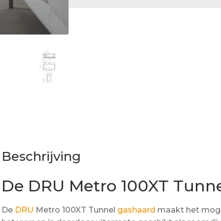
Beschrijving
De DRU Metro 100XT Tunn
De
DRU
Metro 100XT Tunnel
gashaard
maakt het mogel