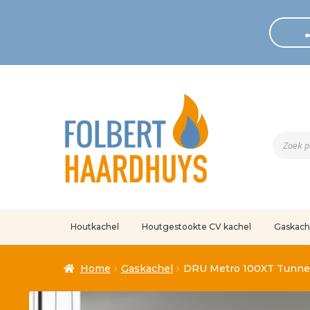
Produc
zoeken
Houtkachel
Houtgestookte CV kachel
Gaskach
Home
Afrekenen
Algemene voorwaarden
Betaling geann
Home
Gaskachel
DRU Metro 100XT Tunne
Klantenservice
Mijn account
Over
Ove