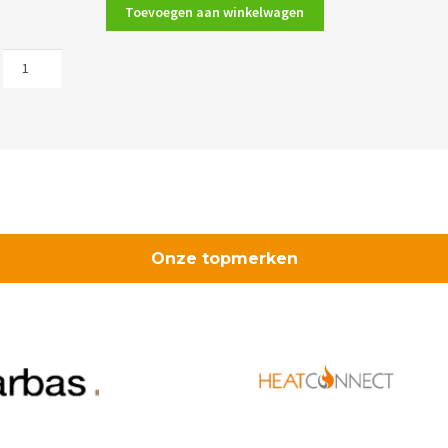
Toevoegen aan winkelwagen
Wanders
Balsa
75
aantal
Onze topmerken