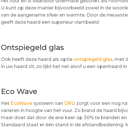
het vuur en is daardoor uitermate geschikt als roomdiv
U kunt op deze manier bijvoorbeeld zowel in de woon
van de aangename sfeer en warmte. Door de nieuwste
geeft deze haard een superieur vlambeeld.
Ontspiegeld glas
Ook heeft deze haard als optie
ontspiegeld glas
, met 
in uw haard zit, zo lijkt het net alsof u een openhaard
Eco Wave
Het
EcoWave
systeem van
DRU
zorgt voor een nog nat
varieren in hoogte van het vuur. Zo brand de haard bi
maar doet dat door de ene keer op 30% te branden en 
Standaard staat er één stand in de afstandbediening