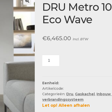
Actueel
DRU Metro 10
Ons team
Eco Wave
€
6,465.00
Incl. BTW
DRU
Metro
100XT
Tunnel
Eco
Eenheid:
Artikelcode:
Wave
Categorieën:
Dru
,
Gaskachel
,
Inbouw
aantal
verbrandingssysteem
Let op! Alleen afhalen