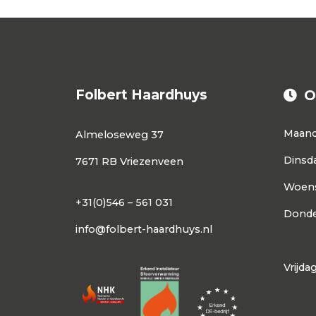
Folbert Haardhuys
O
Maan
Almeloseweg 37
Dinsd
7671 RB Vriezenveen
Woen
+31(0)546 – 561 031
Donde
info@folbert-haardhuys.nl
Vrijda