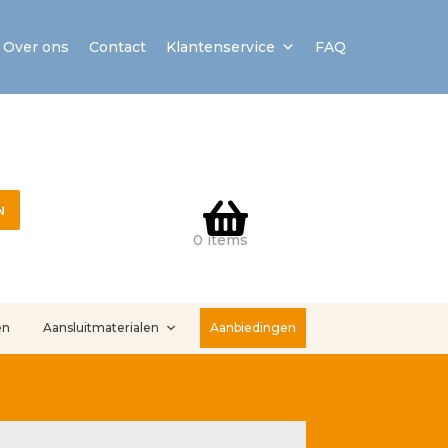
Over ons
Contact
Klantenservice
FAQ
N
0 items
en
Aansluitmaterialen
Aanbiedingen
stallatieservice
Sample Page
Service en onderhoud
Showroom