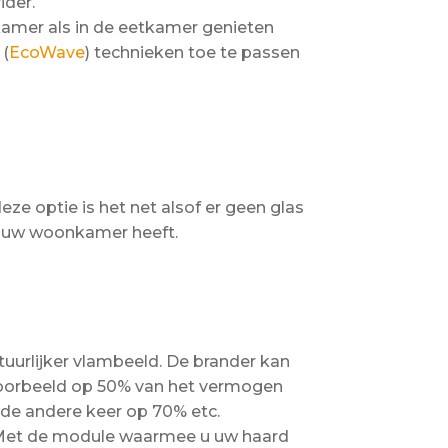
ider.
kamer als in de eetkamer genieten
 (
EcoWave
) technieken toe te passen
deze optie is het net alsof er geen glas
 in uw woonkamer heeft.
uurlijker vlambeeld. De brander kan
jvoorbeeld op 50% van het vermogen
de andere keer op 70% etc.
. Met de module waarmee u uw haard