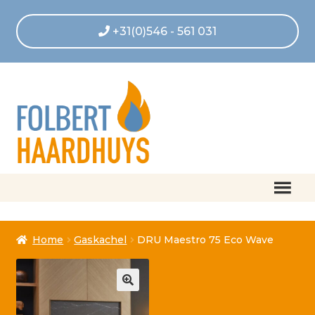
+31(0)546 - 561 031
Home
Home
Gaskachel
DRU Maestro 75 Eco Wave
Afrekenen
Algemene voorwaarden
Betaling geannuleerd