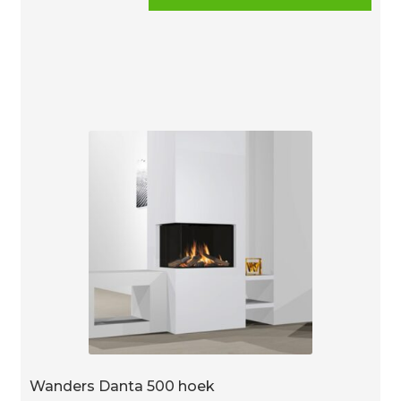
40
Wall
gas
aantal
Wanders Danta 500 hoek