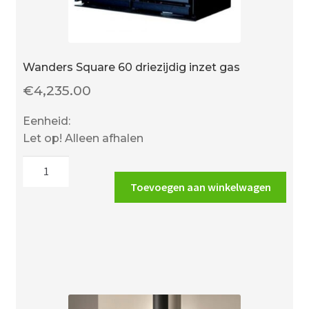
Wanders Square 60 driezijdig inzet gas
€
4,235.00
Eenheid:
Let op! Alleen afhalen
Wanders
Square
Toevoegen aan winkelwagen
60
driezijdig
inzet
gas
aantal