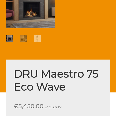
Betaling voltooid
Blog
Contact
Disclaimer
FAQ
Fout bij betaling
Installatieservice
DRU Maestro 75
Klantenservice
Eco Wave
Betaalmethode
Mijn account
€
5,450.00
Incl. BTW
Over