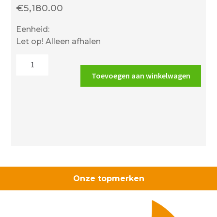
€
5,180.00
Eenheid:
Let op! Alleen afhalen
Wanders
Danta
Toevoegen aan winkelwagen
500
hoek
aantal
Onze topmerken