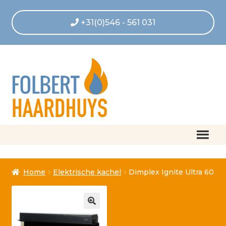
+31(0)546 - 561 031
Home
Home
Elektrische kachel
Dimplex Ignite Ultra 60
Afrekenen
Algemene voorwaarden
Betaling geannuleerd