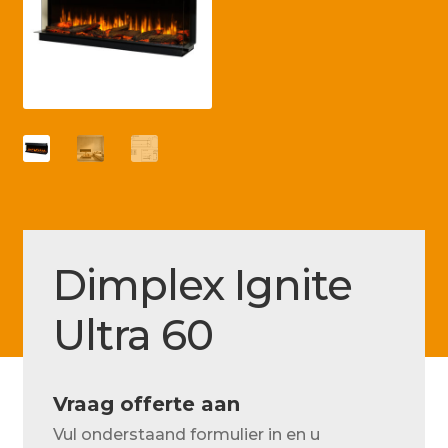
Betaling voltooid
Blog
Contact
Disclaimer
FAQ
Fout bij betaling
Installatieservice
Dimplex Ignite
Klantenservice
Ultra 60
Betaalmethode
Mijn account
Vraag offerte aan
Over
Vul onderstaand formulier in en u