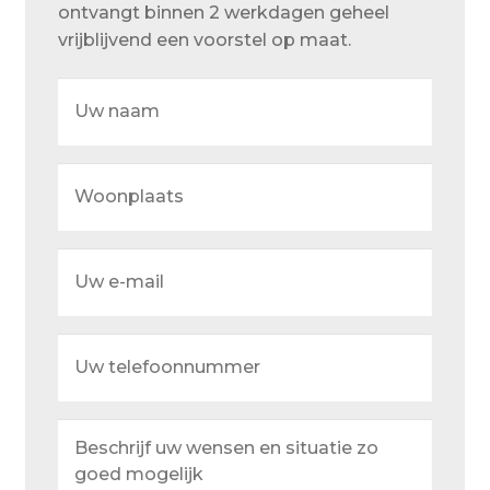
ontvangt binnen 2 werkdagen geheel
Over ons
vrijblijvend een voorstel op maat.
Actueel
Uw
Ons team
naam
Privacy
Woonplaats
Retouren – Geschillen – Garantie
Sample Page
Uw
Service en onderhoud
e-
mail
Showroom
Uw
Verzending en bezorging
telefoonnummer
Winkel
Beschrijf
uw
Winkelmand
wensen