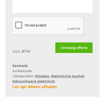
en
situatie
zo
goed
mogelijk
Ontvang offerte
Incl. BTW
Eenheid:
Artikelcode:
Categorieën:
Dimplex
,
Elektrische kachel
,
Inbouwhaard elektrisch
Let op! Alleen afhalen