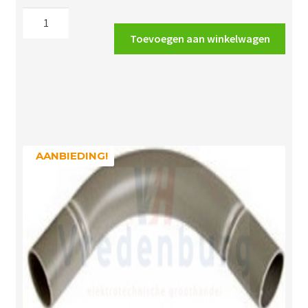
Wavin
slagvaste
Toevoegen aan winkelwagen
buis
5/8"
grijs
16mm
aantal
AANBIEDING!
AANBIEDING!