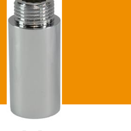
Betaling voltooid
Blog
Contact
Disclaimer
FAQ
Fout bij betaling
Installatieservice
Klantenservice
Betaalmethode
Mijn account
Over