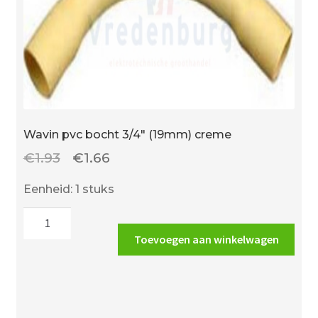
Wavin pvc bocht 3/4″ (19mm) creme
Oorspronkelijke
Huidige
€
1.93
€
1.66
prijs
prijs
Eenheid: 1 stuks
was:
is:
Wavin
€1.93.
€1.66.
pvc
Toevoegen aan winkelwagen
bocht
3/4"
(19mm)
creme