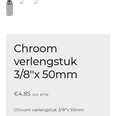
Over ons
Actueel
Ons team
Privacy
Chroom
Retouren – Geschillen – Garantie
Sample Page
verlengstuk
Service en onderhoud
3/8″x 50mm
Showroom
Verzending en bezorging
€
4.85
Incl. BTW
Winkel
Winkelmand
Chroom verlengstuk 3/8″x 50mm