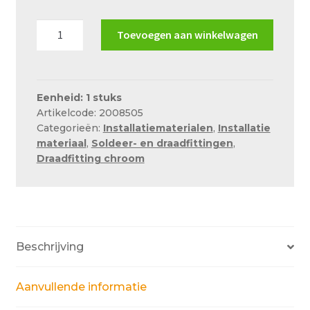
Chroom
Toevoegen aan winkelwagen
verlengstuk
3/8"x
50mm
aantal
Eenheid: 1 stuks
Artikelcode: 2008505
Categorieën:
Installatiematerialen
,
Installatie
materiaal
,
Soldeer- en draadfittingen
,
Draadfitting chroom
Beschrijving
Aanvullende informatie