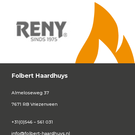
Folbert Haardhuys
Almeloseweg 37
7671 RB Vriezenveen
+31(0)546 – 561 031
info@folbert-haardhuys.nl