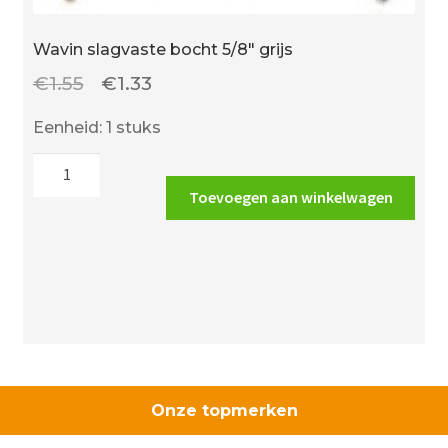
Wavin slagvaste bocht 5/8″ grijs
Oorspronkelijke
Huidige
€
1.55
€
1.33
prijs
prijs
Eenheid: 1 stuks
was:
is:
Wavin
€1.55.
€1.33.
slagvaste
Toevoegen aan winkelwagen
bocht
5/8"
grijs
aantal
Onze topmerken