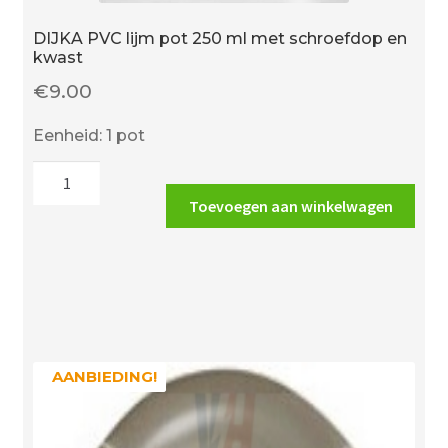
DIJKA PVC lijm pot 250 ml met schroefdop en
kwast
€
9.00
Eenheid: 1 pot
DIJKA
PVC
Toevoegen aan winkelwagen
lijm
pot
250
ml
met
schroefdop
en
AANBIEDING!
AANBIEDING!
kwast
aantal