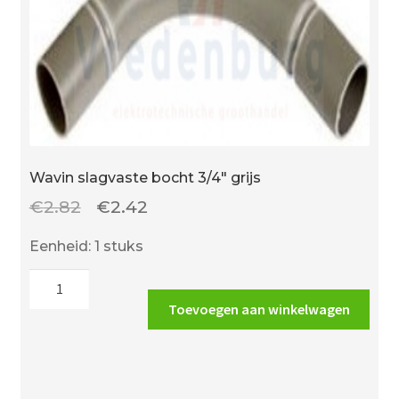
Wavin slagvaste bocht 3/4″ grijs
Oorspronkelijke
Huidige
€
2.82
€
2.42
prijs
prijs
Eenheid: 1 stuks
was:
is:
Wavin
€2.82.
€2.42.
slagvaste
Toevoegen aan winkelwagen
bocht
3/4"
grijs
aantal