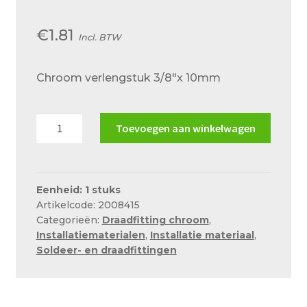
Over ons
€
1.81
Actueel
Incl. BTW
Ons team
Chroom verlengstuk 3/8″x 10mm
Privacy
Retouren – Geschillen – Garantie
Chroom
Toevoegen aan winkelwagen
verlengstuk
Sample Page
3/8"x
10mm
Service en onderhoud
aantal
Eenheid: 1 stuks
Showroom
Artikelcode: 2008415
Categorieën:
Draadfitting chroom
,
Verzending en bezorging
Installatiematerialen
,
Installatie materiaal
,
Soldeer- en draadfittingen
Winkel
Winkelmand