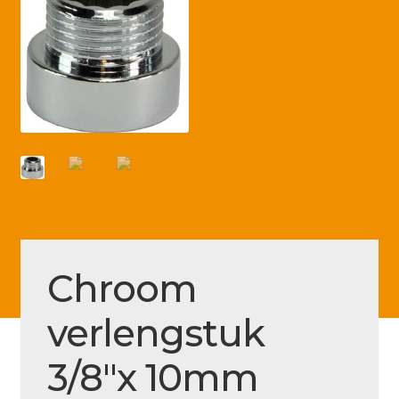
Betaling voltooid
Blog
Contact
Disclaimer
FAQ
Fout bij betaling
Installatieservice
Klantenservice
Chroom
Betaalmethode
verlengstuk
Mijn account
3/8″x 10mm
Over