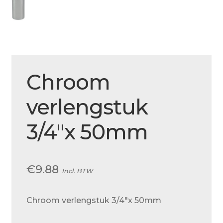
Over ons
Actueel
Ons team
Privacy
Chroom
Retouren – Geschillen – Garantie
verlengstuk
Sample Page
3/4″x 50mm
Service en onderhoud
Showroom
Verzending en bezorging
€
9.88
Incl. BTW
Winkel
Chroom verlengstuk 3/4″x 50mm
Winkelmand