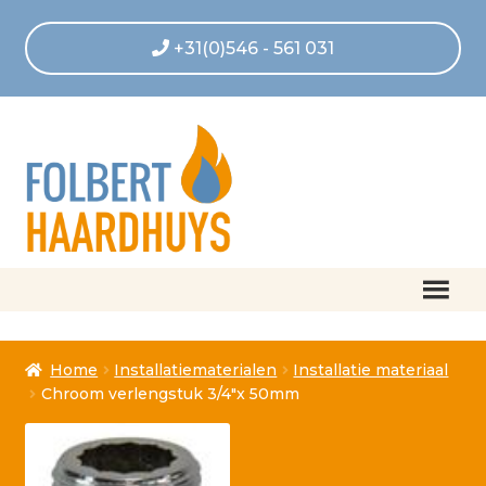
+31(0)546 - 561 031
Home
Home
Installatiematerialen
Installatie materiaal
Afrekenen
Chroom verlengstuk 3/4″x 50mm
Algemene voorwaarden
Betaling geannuleerd