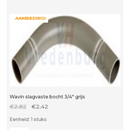
aantal
AANBIEDING!
AANBIEDING!
Wavin slagvaste bocht 3/4″ grijs
Oorspronkelijke
Huidige
€
2.82
€
2.42
prijs
prijs
Eenheid: 1 stuks
was:
is: