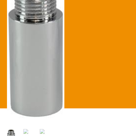
Betaling voltooid
Blog
Contact
Disclaimer
FAQ
Fout bij betaling
Installatieservice
Klantenservice
Betaalmethode
Mijn account
Over