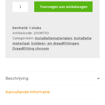
Chroom
Toevoegen aan winkelwagen
verlengstuk
3/4"x
50mm
aantal
Eenheid: 1 stuks
Artikelcode: 2008730
Categorieën:
Installatiematerialen
,
Installatie
materiaal
,
Soldeer- en draadfittingen
,
Draadfitting chroom
Beschrijving
Aanvullende informatie