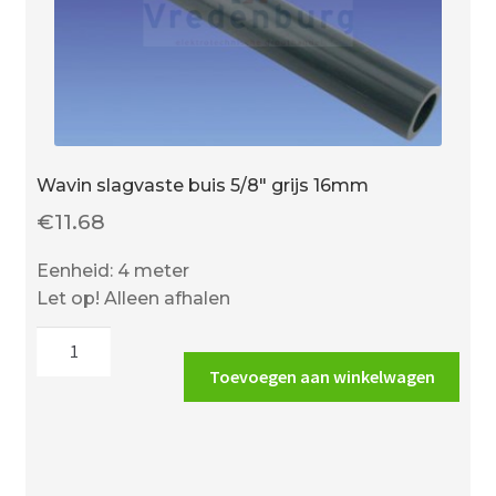
Wavin slagvaste buis 5/8″ grijs 16mm
€
11.68
Eenheid: 4 meter
Let op! Alleen afhalen
Wavin
slagvaste
Toevoegen aan winkelwagen
buis
5/8"
grijs
16mm