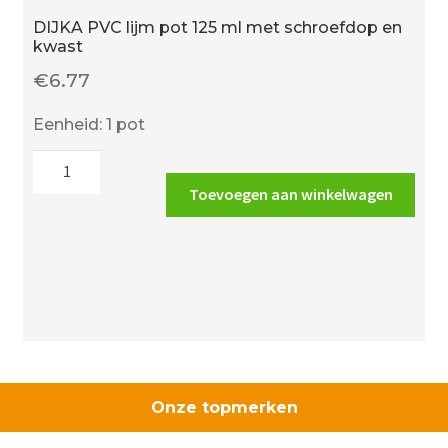
DIJKA PVC lijm pot 125 ml met schroefdop en
kwast
€
6.77
Eenheid: 1 pot
DIJKA
PVC
Toevoegen aan winkelwagen
lijm
pot
125
ml
met
schroefdop
en
kwast
Onze topmerken
aantal