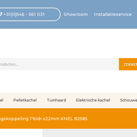
+31(0)546 - 561 031
Showroom
Installatieservice
ten
ZOEKE
el
Pelletkachel
Tuinhaard
Elektrische kachel
Schouw
uleerd
Betaling voltooid
Blog
Contact
Disclaimer
FAQ
Fout bij betaling
In
ngskoppeling 1″bidr.x22mm KNEL 82585
r ons
Privacy
Retouren – Geschillen – Garantie