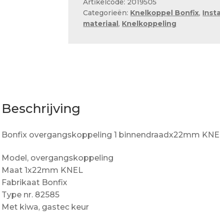
Artikelcode: 2019505
aantal
Categorieën:
Knelkoppel Bonfix
,
Inst
materiaal
,
Knelkoppeling
Beschrijving
Bonfix overgangskoppeling 1 binnendraadx22mm KN
Model, overgangskoppeling
Maat 1x22mm KNEL
Fabrikaat Bonfix
Type nr. 82585
Met kiwa, gastec keur