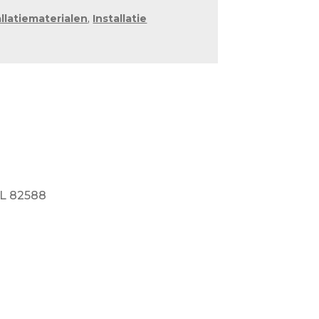
allatiematerialen
,
Installatie
EL 82588