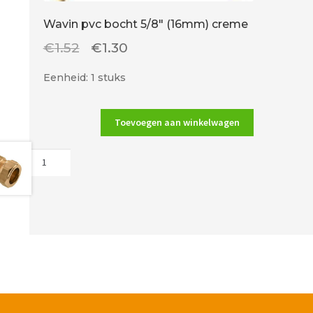
Wavin pvc bocht 5/8″ (16mm) creme
Oorspronkelijke
Huidige
€
1.52
€
1.30
prijs
prijs
Eenheid: 1 stuks
was:
is:
€1.52.
€1.30.
Toevoegen aan winkelwagen
Wavin
pvc
bocht
5/8"
(16mm)
creme
aantal