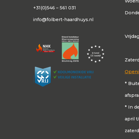
Woen
+31(0)546 – 561 031
Donde
info@folbert-haardhuys.nl
Vrijda
Zater
Openi
* Buit
afspr
* In 
april 
zater