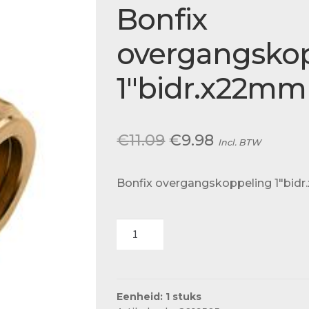
Actueel
Bonfix
Ons team
overgangsko
1″bidr.x22mm
Oorspronkelijke
Huidige
€
11.09
€
9.98
Incl. BTW
prijs
prijs
Bonfix overgangskoppeling 1″bi
was:
is:
€11.09.
€9.98.
Bonfix
overgangskoppeling
1"bidr.x22mm
KNEL
82585
Eenheid: 1 stuks