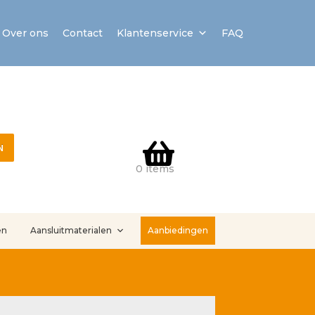
Over ons
Contact
Klantenservice
FAQ
N
0 items
en
Aansluitmaterialen
Aanbiedingen
stallatieservice
Sample Page
Service en onderhoud
Showroom