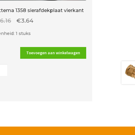
ttema 1358 sierafdekplaat vierkant
Oorspronkelijke
Huidige
€
6.16
€
3.64
prijs
prijs
nheid: 1 stuks
was:
is:
€6.16.
€3.64.
Toevoegen aan winkelwagen
ma
fdekplaat
kant
al