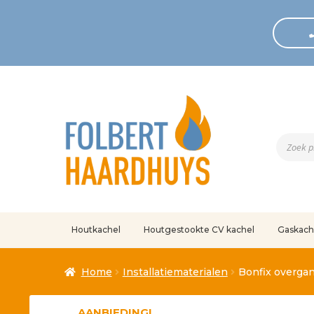
Produc
zoeken
Houtkachel
Houtgestookte CV kachel
Gaskach
Home
Afrekenen
Algemene voorwaarden
Betaling geann
Home
Installatiematerialen
Bonfix overga
Klantenservice
Mijn account
Over
Ove
AANBIEDING!