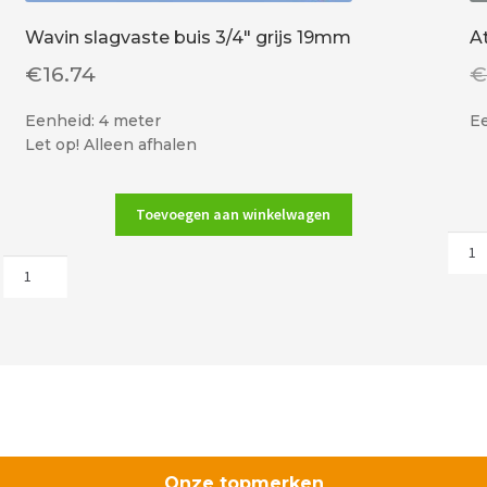
Wavin slagvaste buis 3/4″ grijs 19mm
A
€
16.74
Eenheid: 4 meter
Ee
Let op! Alleen afhalen
Toevoegen aan winkelwagen
Atte
Wavin
1358
slagvaste
siera
buis
vier
3/4"
aant
grijs
19mm
aantal
Onze topmerken