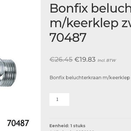
Actueel
Bonfix beluc
Ons team
m/keerklep z
70487
Oorspronkelijke
Huidige
€
26.45
€
19.83
Incl. BTW
prijs
prijs
Bonfix beluchterkraan m/keerkle
was:
is:
€26.45.
€19.83.
Bonfix
beluchterkraan
m/keerklep
zwarte
knop
Eenheid: 1 stuks