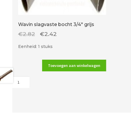
Wavin slagvaste bocht 3/4″ grijs
Oorspronkelijke
Huidige
€
2.82
€
2.42
prijs
prijs
Eenheid: 1 stuks
was:
is:
€2.82.
€2.42.
Toevoegen aan winkelwagen
Wavin
slagvaste
bocht
3/4"
grijs
aantal