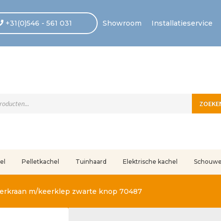
+31(0)546 - 561 031
Showroom
Installatieservice
ten
ZOEKE
el
Pelletkachel
Tuinhaard
Elektrische kachel
Schouw
uleerd
Betaling voltooid
Blog
Contact
Disclaimer
FAQ
Fout bij betaling
In
terkraan m/keerklep zwarte knop 70487
r ons
Privacy
Retouren – Geschillen – Garantie