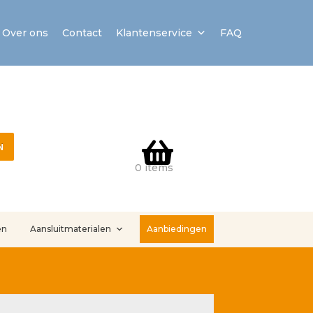
Over ons
Contact
Klantenservice
FAQ
N
0 items
en
Aansluitmaterialen
Aanbiedingen
stallatieservice
Sample Page
Service en onderhoud
Showroom