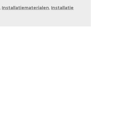
,
Installatiematerialen
,
Installatie