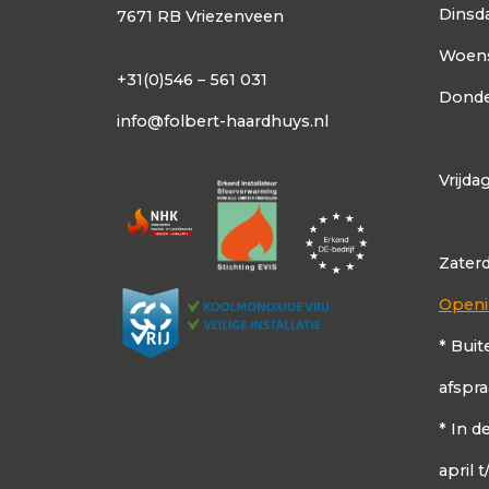
Dinsd
7671 RB Vriezenveen
Woen
+31(0)546 – 561 031
Donde
info@folbert-haardhuys.nl
Vrijda
Zater
Openi
* Buit
afspr
* In 
april 