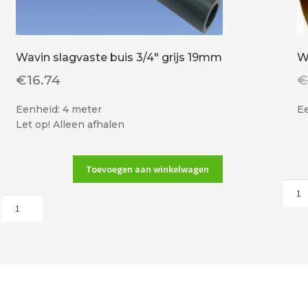
Wavin slagvaste buis 3/4″ grijs 19mm
W
€
16.74
Eenheid: 4 meter
Ee
Let op! Alleen afhalen
Toevoegen aan winkelwagen
Wavi
Wavin
pvc
slagvaste
boch
buis
5/8"
3/4"
(16m
grijs
cre
19mm
aant
aantal