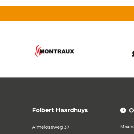
Folbert Haardhuys
O
Maan
Almeloseweg 37