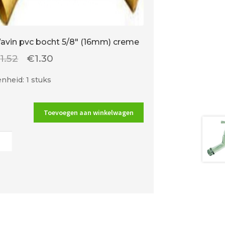
avin pvc bocht 5/8″ (16mm) creme
Oorspronkelijke
Huidige
€
1.52
€
1.30
prijs
prijs
nheid: 1 stuks
was:
is:
€1.52.
€1.30.
Toevoegen aan winkelwagen
n
t
m)
me
al