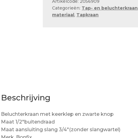
Artikelcode: 2056909
70487
Categorieën:
Tap- en beluchterkraan
aantal
materiaal
,
Tapkraan
Beschrijving
Beluchterkraan met keerklep en zwarte knop
Maat 1/2″buitendraad
Maat aansluiting slang 3/4″(zonder slangwartel)
Merk, Bonfix