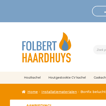
Produc
zoeken
Houtkachel
Houtgestookte CV kachel
Gaskach
Home
Afrekenen
Algemene voorwaarden
Betaling geann
Home
Installatiematerialen
Bonfix beluch
Klantenservice
Mijn account
Over
Ove
AANBIEDING!