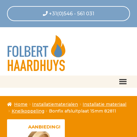
+31(0)546 - 561 031
Home
Home
Installatiematerialen
Installatie materiaal
Afrekenen
Knelkoppeling
Bonfix afsluitplaat 15mm 82811
Algemene voorwaarden
AANBIEDING!
Betaling geannuleerd