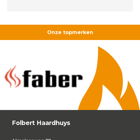
aantal
Onze topmerken
Folbert Haardhuys