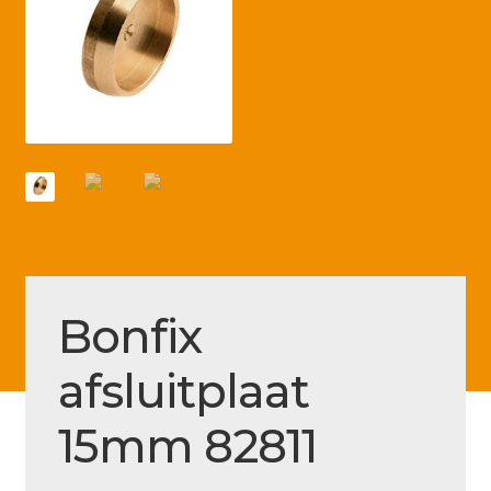
Betaling voltooid
Blog
Contact
Disclaimer
FAQ
Fout bij betaling
Installatieservice
Bonfix
Klantenservice
afsluitplaat
Betaalmethode
Mijn account
15mm 82811
Over