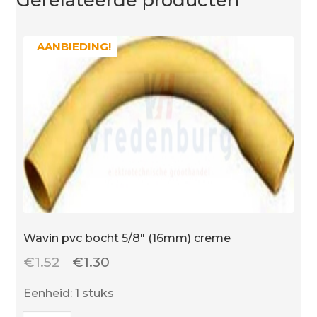
AANBIEDING!
AANBIEDING!
Wavin pvc bocht 5/8″ (16mm) creme
Oorspronkelijke
Huidige
€
1.52
€
1.30
prijs
prijs
Eenheid: 1 stuks
was:
is: