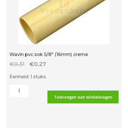
Wavin pvc sok 5/8″ (16mm) creme
Oorspronkelijke
Huidige
€
0.31
€
0.27
prijs
prijs
Eenheid: 1 stuks
was:
is:
Wavin
€0.31.
€0.27.
pvc
Toevoegen aan winkelwagen
sok
5/8"
(16mm)
creme