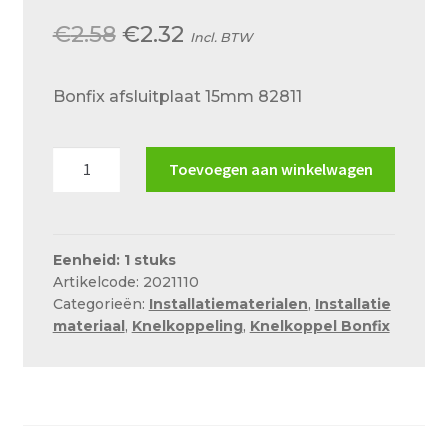
Over ons
Oorspronkelijke
Huidige
€
2.58
€
2.32
Incl. BTW
Actueel
prijs
prijs
Ons team
Bonfix afsluitplaat 15mm 82811
was:
is:
Privacy
€2.58.
€2.32.
Bonfix
Toevoegen aan winkelwagen
Retouren – Geschillen – Garantie
afsluitplaat
15mm
Sample Page
82811
Service en onderhoud
aantal
Eenheid: 1 stuks
Artikelcode: 2021110
Showroom
Categorieën:
Installatiematerialen
,
Installatie
materiaal
,
Knelkoppeling
,
Knelkoppel Bonfix
Verzending en bezorging
Winkel
Winkelmand