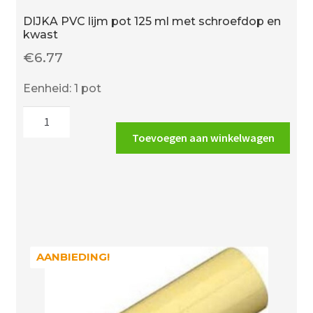
DIJKA PVC lijm pot 125 ml met schroefdop en
kwast
€
6.77
Eenheid: 1 pot
DIJKA
PVC
Toevoegen aan winkelwagen
lijm
pot
125
ml
met
schroefdop
en
AANBIEDING!
AANBIEDING!
kwast
aantal