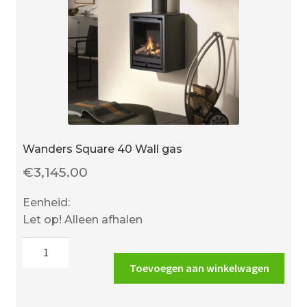
Wanders Square 40 Wall gas
€
3,145.00
Eenheid:
Let op! Alleen afhalen
Wanders
Square
Toevoegen aan winkelwagen
40
Wall