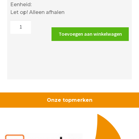
Eenheid:
Let op! Alleen afhalen
Wanders
Danta
Toevoegen aan winkelwagen
500
vierzijdig
aantal
Onze topmerken