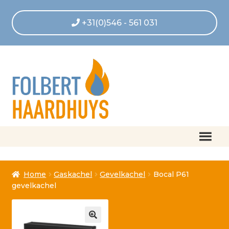
+31(0)546 - 561 031
Home
Home
Gaskachel
Gevelkachel
Bocal P61
Afrekenen
gevelkachel
Algemene voorwaarden
Betaling geannuleerd