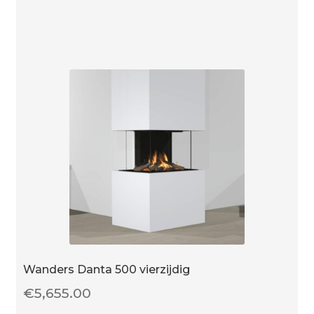
gas
aantal
Wanders Danta 500 vierzijdig
€
5,655.00