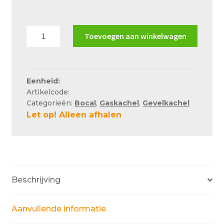
Over ons
Actueel
Bocal
Toevoegen aan winkelwagen
P61
Ons team
gevelkachel
Privacy
aantal
Eenheid:
Retouren – Geschillen – Garantie
Artikelcode:
Categorieën:
Bocal
,
Gaskachel
,
Gevelkachel
Sample Page
Let op! Alleen afhalen
Service en onderhoud
Showroom
Verzending en bezorging
Beschrijving
Winkel
Winkelmand
Aanvullende informatie