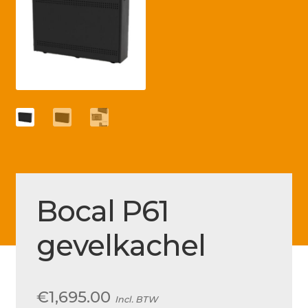
Betaling voltooid
Blog
Contact
Disclaimer
FAQ
Fout bij betaling
Installatieservice
Bocal P61
Klantenservice
gevelkachel
Betaalmethode
Mijn account
Over
€
1,695.00
Incl. BTW