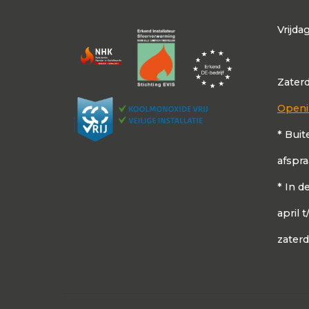
Vrijda
Zater
Openi
* Buit
afspr
* In 
april 
zater