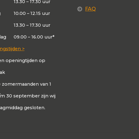
13.30 – 17.30 uur
FAQ
g
10.00 – 12.15 uur
13.30 – 17.30 uur
dag
09.00 – 16.00 uur*
ngstijden >
en openingtijden op
aak
de zomermaanden van 1
t/m 30 september zijn wij
dagmiddag gesloten.