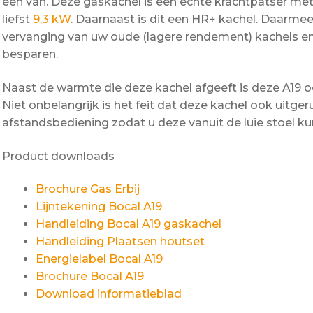
één van. Deze gaskachel is een echte krachtpatser 
liefst
9,3 kW
. Daarnaast is dit een HR+ kachel. Daarmee 
vervanging van uw oude (lagere rendement) kachels en 
besparen.
Naast de warmte die deze kachel afgeeft is deze A1
Niet onbelangrijk is het feit dat deze kachel ook uitg
afstandsbediening zodat u deze vanuit de luie stoel ku
Product downloads
Brochure Gas Erbij
Lijntekening Bocal A19
Handleiding Bocal A19 gaskachel
Handleiding Plaatsen houtset
Energielabel Bocal A19
Brochure Bocal A19
Download informatieblad