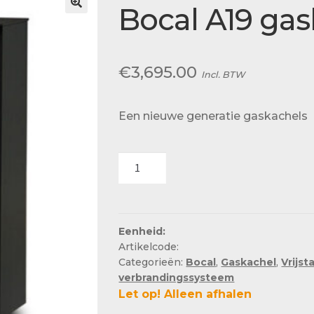
Actueel
Bocal A19 ga
Ons team
€
3,695.00
Incl. BTW
Een nieuwe generatie gaskachels
Bocal
A19
gaskachel
aantal
Eenheid:
Artikelcode:
Categorieën:
Bocal
,
Gaskachel
,
Vrijs
verbrandingssysteem
Let op! Alleen afhalen