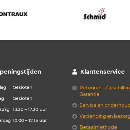
peningstijden
Klantenservice
dag
Gesloten
Retouren – Geschillen
Garantie
ag
Gesloten
Service en onderhou
sdag
13.30 – 17.30 uur
Verzending en bezor
rdag
10.00 – 12.15 uur
Betaalmethode