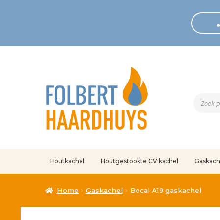
Produc
zoeken
Houtkachel
Houtgestookte CV kachel
Gaskach
Home
Afrekenen
Algemene voorwaarden
Betaling geann
Home
Gaskachel
Bocal A19 gaskachel
Klantenservice
Mijn account
Over
Ove