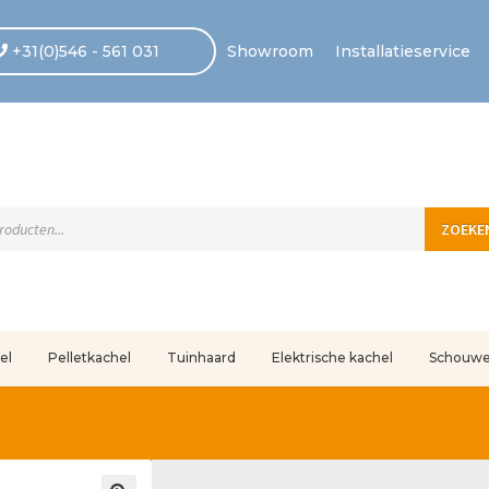
+31(0)546 - 561 031
Showroom
Installatieservice
ten
ZOEKE
el
Pelletkachel
Tuinhaard
Elektrische kachel
Schouw
uleerd
Betaling voltooid
Blog
Contact
Disclaimer
FAQ
Fout bij betaling
In
r ons
Privacy
Retouren – Geschillen – Garantie