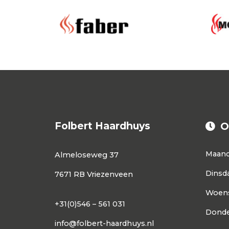
Folbert Haardhuys
O
Maan
Almeloseweg 37
Dinsd
7671 RB Vriezenveen
Woen
+31(0)546 – 561 031
Donde
info@folbert-haardhuys.nl