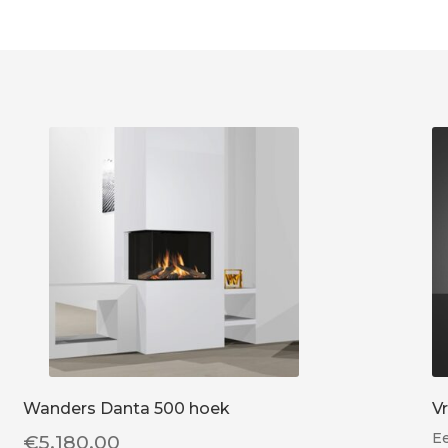
Wanders Danta 500 hoek
V
Ee
€
5,180.00