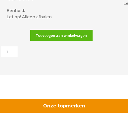
Le
Eenheid:
Let op! Alleen afhalen
Toevoegen aan winkelwagen
Wanders
Danta
500
hoek
aantal
Onze topmerken