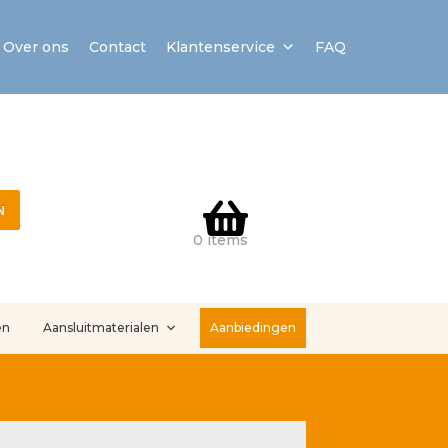
Over ons
Contact
Klantenservice
FAQ
N
0 items
en
Aansluitmaterialen
Aanbiedingen
stallatieservice
Sample Page
Service en onderhoud
Showroom