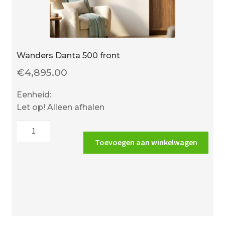
Wanders Danta 500 front
€
4,895.00
Eenheid:
Let op! Alleen afhalen
Wanders
Danta
Toevoegen aan winkelwagen
500
front
aantal