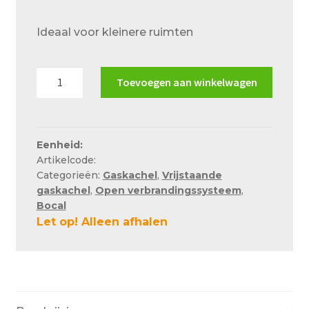
Over ons
Ideaal voor kleinere ruimten
Actueel
Ons team
Bocal
Toevoegen aan winkelwagen
Privacy
A64
gaskachel
Retouren – Geschillen – Garantie
aantal
Eenheid:
Sample Page
Artikelcode:
Service en onderhoud
Categorieën:
Gaskachel
,
Vrijstaande
gaskachel
,
Open verbrandingssysteem
,
Showroom
Bocal
Let op! Alleen afhalen
Verzending en bezorging
Winkel
Winkelmand