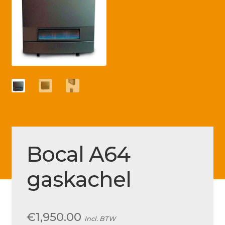
Betaling voltooid
Blog
Contact
Disclaimer
FAQ
Fout bij betaling
Installatieservice
Bocal A64
Klantenservice
gaskachel
Betaalmethode
Mijn account
Over
€
1,950.00
Incl. BTW