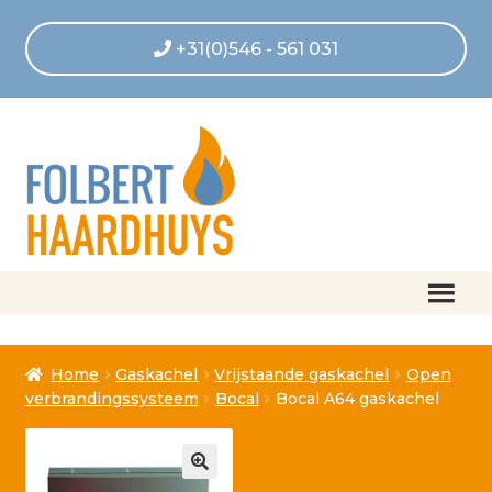
+31(0)546 - 561 031
Home
Home
Gaskachel
Vrijstaande gaskachel
Open
Afrekenen
verbrandingssysteem
Bocal
Bocal A64 gaskachel
Algemene voorwaarden
Betaling geannuleerd