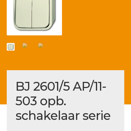
Betaling voltooid
Blog
Contact
Disclaimer
FAQ
Fout bij betaling
Installatieservice
BJ 2601/5 AP/11-
Klantenservice
503 opb.
Betaalmethode
schakelaar serie
Mijn account
Over