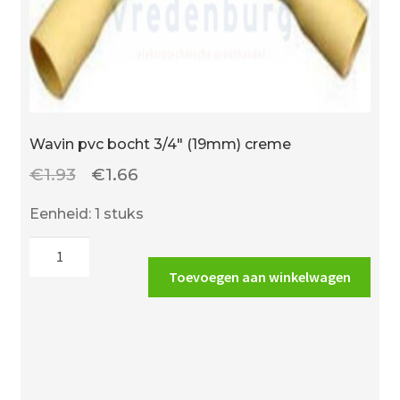
Wavin pvc bocht 3/4″ (19mm) creme
Oorspronkelijke
Huidige
€
1.93
€
1.66
prijs
prijs
Eenheid: 1 stuks
was:
is:
Wavin
€1.93.
€1.66.
pvc
Toevoegen aan winkelwagen
bocht
3/4"
(19mm)
creme
aantal