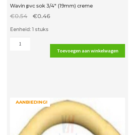
Wavin pvc sok 3/4″ (19mm) creme
Oorspronkelijke
Huidige
€
0.54
€
0.46
prijs
prijs
Eenheid: 1 stuks
was:
is:
Wavin
€0.54.
€0.46.
pvc
Toevoegen aan winkelwagen
sok
3/4"
(19mm)
creme
aantal
AANBIEDING!
AANBIEDING!