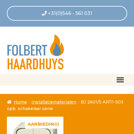
+31(0)546 - 561 031
Home
Home
Installatiematerialen
BJ 2601/5 AP/11-503
Afrekenen
opb. schakelaar serie
Algemene voorwaarden
AANBIEDING!
Betaling geannuleerd