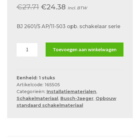
Over ons
Oorspronkelijke
Huidige
€
27.71
€
24.38
Incl. BTW
Actueel
prijs
prijs
BJ 2601/5 AP/11-503 opb. schakelaar serie
was:
is:
Ons team
€27.71.
€24.38.
Privacy
BJ
Toevoegen aan winkelwagen
2601/5
Retouren – Geschillen – Garantie
AP/11-
Sample Page
503
opb.
Eenheid: 1 stuks
Service en onderhoud
Artikelcode: 165505
schakelaar
Showroom
Categorieën:
Installatiematerialen
,
serie
Schakelmateriaal
,
Busch-Jaeger
,
Opbouw
aantal
Verzending en bezorging
standaard schakelmateriaal
Winkel
Winkelmand