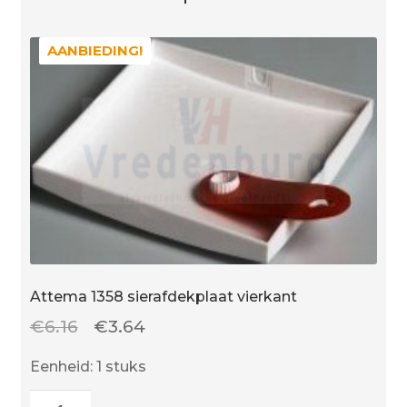
AANBIEDING!
AANBIEDING!
Attema 1358 sierafdekplaat vierkant
Oorspronkelijke
Huidige
€
6.16
€
3.64
prijs
prijs
Eenheid: 1 stuks
was:
is:
Attema