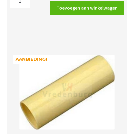
€6.16.
€3.64.
1358
Toevoegen aan winkelwagen
sierafdekplaat
vierkant
aantal
AANBIEDING!
AANBIEDING!