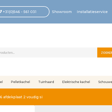
+31(0)546 - 561 031
Showroom
Installatieservice
ten
ZOEKE
el
Pelletkachel
Tuinhaard
Elektrische kachel
Schouw
uleerd
Betaling voltooid
Blog
Contact
Disclaimer
FAQ
Fout bij betaling
In
6 afdekplaat 2 voudig si
r ons
Privacy
Retouren – Geschillen – Garantie