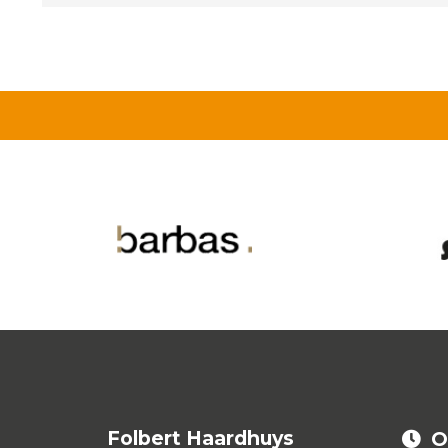
grijs
aantal
Folbert Haardhuys
O