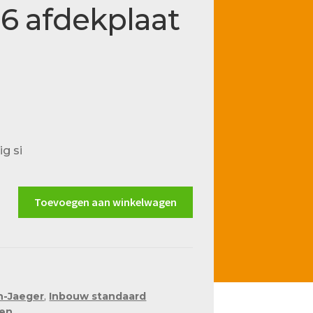
06 afdekplaat
g si
Toevoegen aan winkelwagen
h-Jaeger
,
Inbouw standaard
len