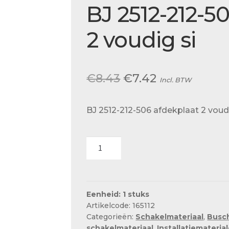
Actueel
BJ 2512-212-5
Ons team
2 voudig si
Oorspronkelijke
Huidige
€
8.43
€
7.42
Incl. BTW
prijs
prijs
BJ 2512-212-506 afdekplaat 2 voudi
was:
is:
€8.43.
€7.42.
BJ
2512-
212-
506
afdekplaat
Eenheid: 1 stuks
Artikelcode: 165112
2
Categorieën:
Schakelmateriaal
,
Busc
voudig
schakelmateriaal
,
Installatiemateria