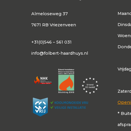
Maan
Almeloseweg 37
Dinsd
7671 RB Vriezenveen
Woen
+31(0)546 – 561 031
Donde
info@folbert-haardhuys.nl
Vrijda
Zater
Openi
* Buit
afspr