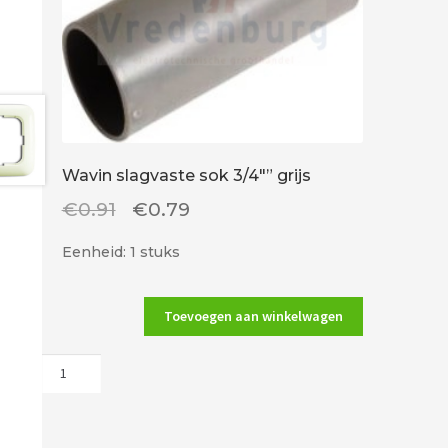
Wavin slagvaste sok 3/4″” grijs
Oorspronkelijke
Huidige
€
0.91
€
0.79
prijs
prijs
Eenheid: 1 stuks
was:
is:
€0.91.
€0.79.
Toevoegen aan winkelwagen
Wavin
slagvaste
sok
3/4""