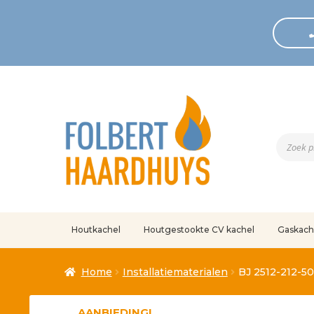
Produc
zoeken
Houtkachel
Houtgestookte CV kachel
Gaskach
Home
Afrekenen
Algemene voorwaarden
Betaling geann
Home
Installatiematerialen
BJ 2512-212-50
Klantenservice
Mijn account
Over
Ove
AANBIEDING!