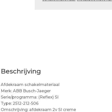
si
aantal
Beschrijving
Afdekraam schakelmateriaal
Merk: ABB Busch-Jaeger
Serie/programma: (Reflex) SI
Type: 2512-212-506
Omschrijving: afdekraam 2v SI creme