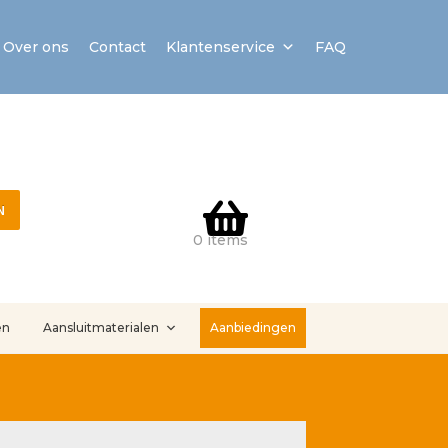
Over ons
Contact
Klantenservice
FAQ
N
0 items
en
Aansluitmaterialen
Aanbiedingen
stallatieservice
Sample Page
Service en onderhoud
Showroom