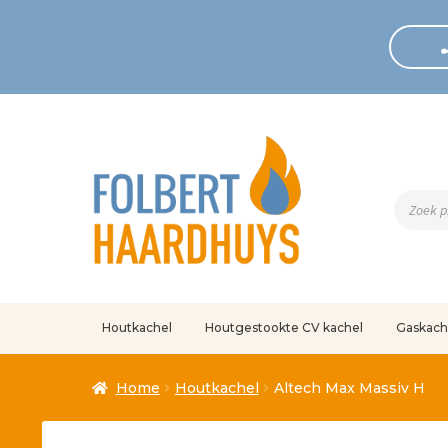
Produc
zoeken
Houtkachel
Houtgestookte CV kachel
Gaskach
Home
Afrekenen
Algemene voorwaarden
Betaling geann
Home
Houtkachel
Altech Max Massiv H
Klantenservice
Mijn account
Over
Ove