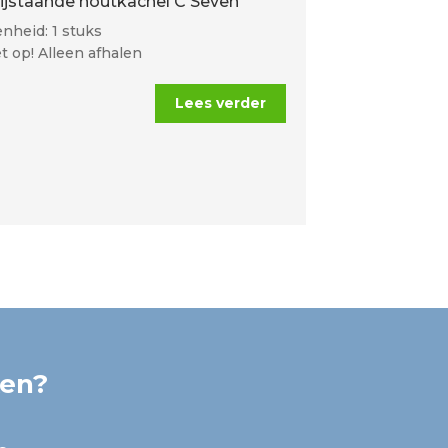
rijstaande houtkachel C Seven
nheid: 1 stuks
t op! Alleen afhalen
Lees verder
ken?