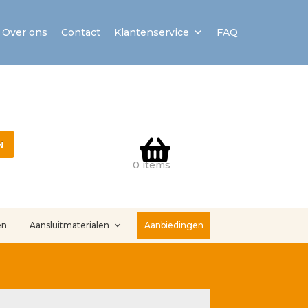
Over ons
Contact
Klantenservice
FAQ
N
0 items
en
Aansluitmaterialen
Aanbiedingen
stallatieservice
Sample Page
Service en onderhoud
Showroom