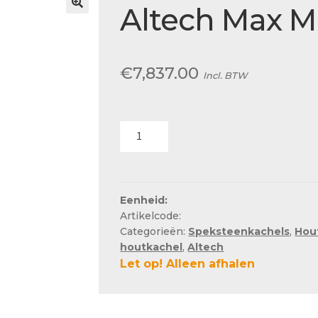
Actueel
Altech Max M
Ons team
€
7,837.00
Incl. BTW
Altech
Max
Massiv
H
aantal
Eenheid:
Artikelcode:
Categorieën:
Speksteenkachels
,
Hou
houtkachel
,
Altech
Let op! Alleen afhalen