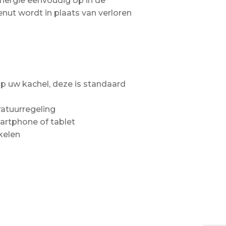
nergie eenvoudig op in de
ut wordt in plaats van verloren
 uw kachel, deze is standaard
atuurregeling
artphone of tablet
kelen