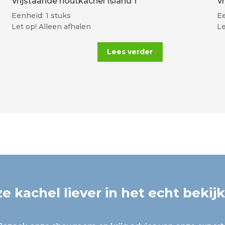
Vrijstaande houtkachel Island 1
V
Eenheid: 1 stuks
Ee
Let op! Alleen afhalen
Le
Lees verder
e kachel liever in het echt bekij