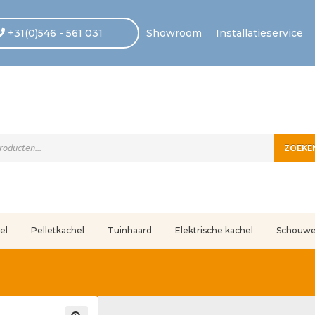
+31(0)546 - 561 031
Showroom
Installatieservice
ten
ZOEKE
el
Pelletkachel
Tuinhaard
Elektrische kachel
Schouw
uleerd
Betaling voltooid
Blog
Contact
Disclaimer
FAQ
Fout bij betaling
In
r ons
Privacy
Retouren – Geschillen – Garantie