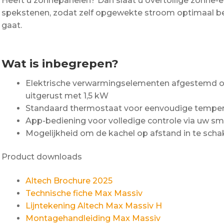
Heeft u zonnepanelen? Dan slaat u overtollige zonne-e
spekstenen, zodat zelf opgewekte stroom optimaal ben
gaat.
Wat is inbegrepen?
Elektrische verwarmingselementen afgestemd op
uitgerust met 1,5 kW
Standaard thermostaat voor eenvoudige temper
App-bediening voor volledige controle via uw sm
Mogelijkheid om de kachel op afstand in te scha
Product downloads
Altech Brochure 2025
Technische fiche Max Massiv
Lijntekening Altech Max Massiv H
Montagehandleiding Max Massiv