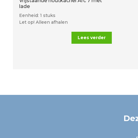
Vrijstaande houtkachel Arc 7 met
lade
Eenheid: 1 stuks
Let op! Alleen afhalen
Lees verder
Dez