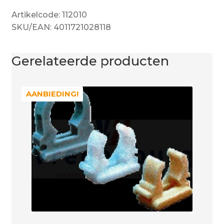
Artikelcode: 112010
SKU/EAN: 4011721028118
Gerelateerde producten
AANBIEDING!
AANBIEDING!