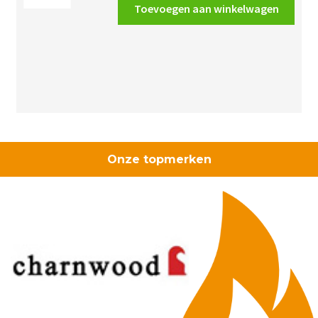
A
Toevoegen aan winkelwagen
centraaldoos
verspringend
aantal
Onze topmerken