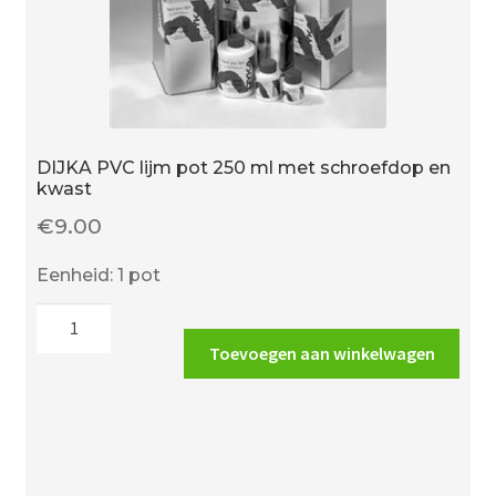
DIJKA PVC lijm pot 250 ml met schroefdop en
kwast
€
9.00
Eenheid: 1 pot
DIJKA
PVC
Toevoegen aan winkelwagen
lijm
pot
250
ml
met