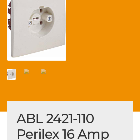
Betaling voltooid
Blog
Contact
Disclaimer
FAQ
Fout bij betaling
Installatieservice
Klantenservice
Betaalmethode
ABL 2421-110
Mijn account
Perilex 16 Amp
Over