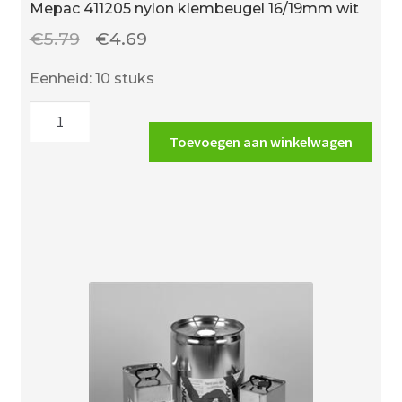
Mepac 411205 nylon klembeugel 16/19mm wit
Oorspronkelijke
Huidige
€
5.79
€
4.69
prijs
prijs
Eenheid: 10 stuks
was:
is:
Mepac
€5.79.
€4.69.
411205
Toevoegen aan winkelwagen
nylon
klembeugel
16/19mm
wit
aantal