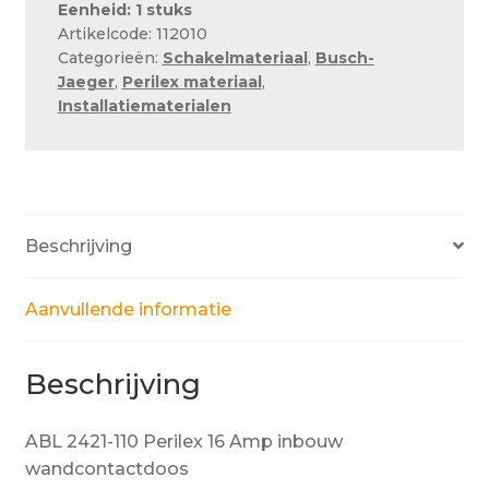
16
Eenheid: 1 stuks
Artikelcode: 112010
Amp
Categorieën:
Schakelmateriaal
,
Busch-
inbouw
Jaeger
,
Perilex materiaal
,
wandcontactdoos
Installatiematerialen
aantal
Beschrijving
Aanvullende informatie
Beschrijving
ABL 2421-110 Perilex 16 Amp inbouw
wandcontactdoos