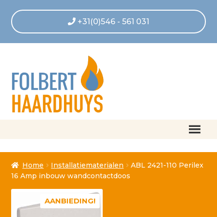
+31(0)546 - 561 031
Home
Home
Installatiematerialen
ABL 2421-110 Perilex
Afrekenen
16 Amp inbouw wandcontactdoos
Algemene voorwaarden
AANBIEDING!
Betaling geannuleerd