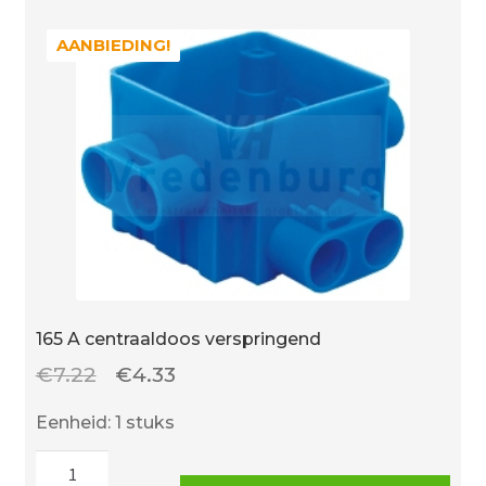
schroefdop
en
AANBIEDING!
AANBIEDING!
kwast
aantal
165 A centraaldoos verspringend
Oorspronkelijke
Huidige
€
7.22
€
4.33
prijs
prijs
Eenheid: 1 stuks
was:
is:
165
€7.22.
€4.33.