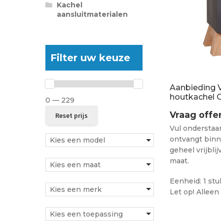
Kachel
aansluitmaterialen
Filter uw keuze
Aanbieding V
houtkachel 
0 — 229
Vraag offe
Vul onderstaan
ontvangt bin
Kies een model
geheel vrijbli
maat.
Kies een maat
Eenheid: 1 stu
Kies een merk
Let op! Alleen
Kies een toepassing