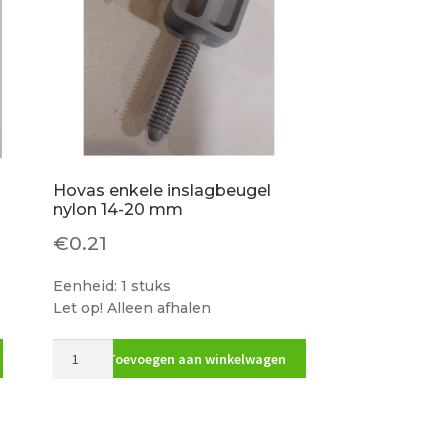
Hovas enkele inslagbeugel
nylon 14-20 mm
€
0.21
Eenheid: 1 stuks
Let op! Alleen afhalen
Hovas
Toevoegen aan winkelwagen
enkele
inslagbeugel
nylon
14-