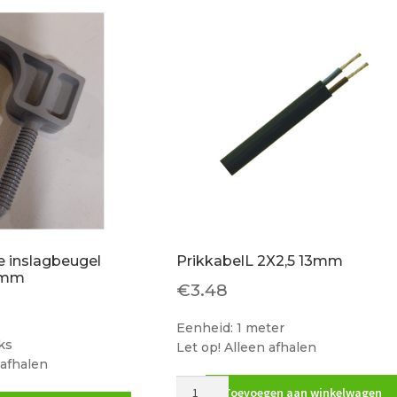
20
mm
R
aantal
e inslagbeugel
PrikkabelL 2X2,5 13mm
 mm
€
3.48
Eenheid: 1 meter
ks
Let op! Alleen afhalen
 afhalen
PrikkabelL
Toevoegen aan winkelwagen