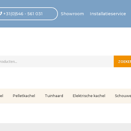
+31(0)546 - 561 031
Showroom
Installatieservice
ten
ZOEKE
el
Pelletkachel
Tuinhaard
Elektrische kachel
Schouw
uleerd
Betaling voltooid
Blog
Contact
Disclaimer
FAQ
Fout bij betaling
In
r ons
Privacy
Retouren – Geschillen – Garantie