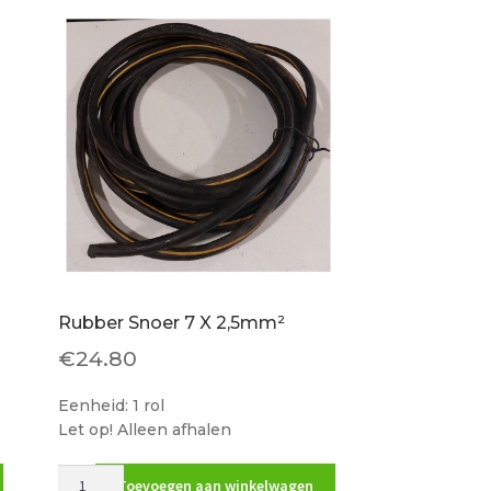
20
mm
aantal
Rubber Snoer 7 X 2,5mm²
€
24.80
Eenheid: 1 rol
Let op! Alleen afhalen
Rubber
Toevoegen aan winkelwagen