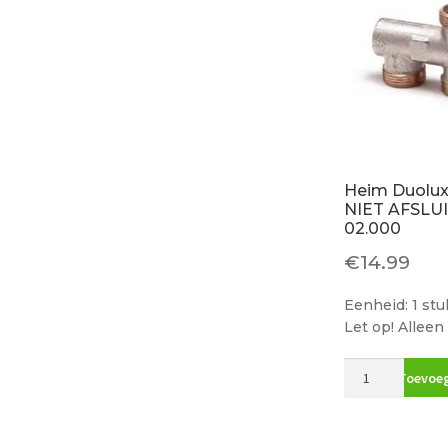
Heim Duolux 
NIET AFSLU
02.000
€
14.99
Eenheid: 1 stu
Let op! Alleen
Heim
Toevoeg
Duolux
onderblok
1-