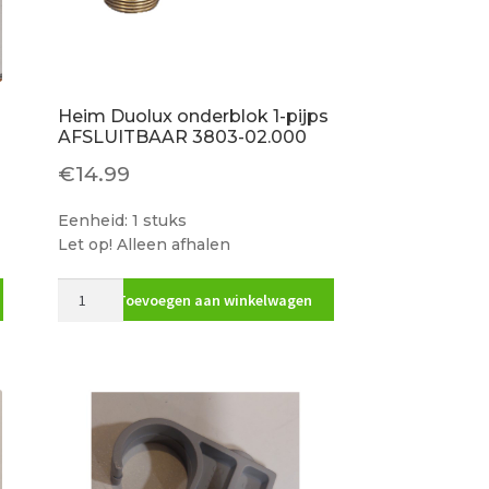
Heim Duolux onderblok 1-pijps
AFSLUITBAAR 3803-02.000
€
14.99
Eenheid: 1 stuks
Let op! Alleen afhalen
Heim
Toevoegen aan winkelwagen
Duolux
onderblok
1-
pijps
AFSLUITBAAR
3803-
02.000
aantal