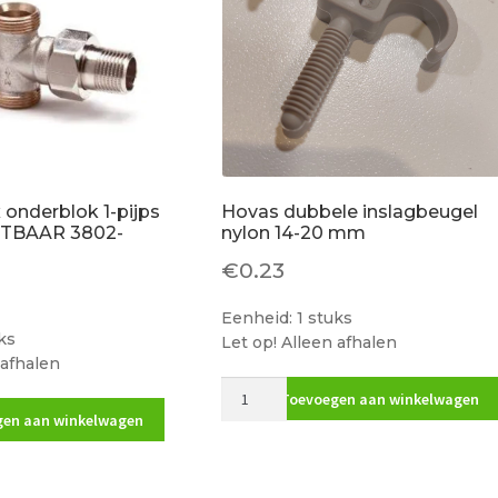
onderblok 1-pijps
Hovas dubbele inslagbeugel
ITBAAR 3802-
nylon 14-20 mm
€
0.23
Eenheid: 1 stuks
ks
Let op! Alleen afhalen
 afhalen
Hovas
Toevoegen aan winkelwagen
dubbele
en aan winkelwagen
inslagbeugel
nylon
14-