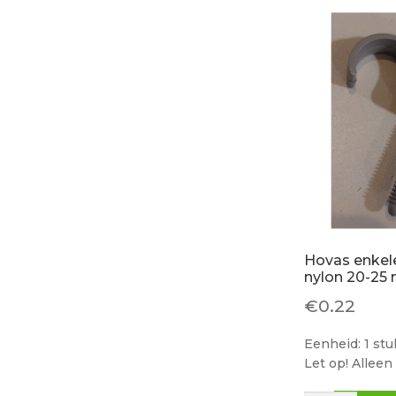
pijps
NIET
AFSLUITBAA
3802-
02.000
aantal
Hovas enkel
nylon 20-25
€
0.22
Eenheid: 1 stu
Let op! Alleen