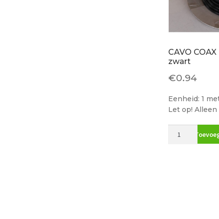
CAVO COAX 
zwart
€
0.94
Eenheid: 1 me
Let op! Alleen
CAVO
Toevoeg
COAX
75
Ohm
RG59
B/U
zwart
aantal