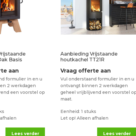
rijstaande
Aanbieding Vrijstaande
Oak Basis
houtkachel TT21R
rte aan
Vraag offerte aan
d formulier in en u
Vul onderstaand formulier in en u
nen 2 werkdagen
ontvangt binnen 2 werkdagen
jvend een voorstel op
geheel vrijblijvend een voorstel o
maat.
ks
Eenheid: 1 stuks
 afhalen
Let op! Alleen afhalen
Lees verder
Lees verder