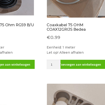
75 Ohm RG59 B/U
Coaxkabel 75 OHM
COAX12GRIJS Bedea
€
0.99
ter
Eenheid: 1 meter
 afhalen
Let op! Alleen afhalen
Coaxkabel
en aan winkelwagen
Toevoegen aan winkelwagen
75
OHM
COAX12GRIJS
Bedea
aantal