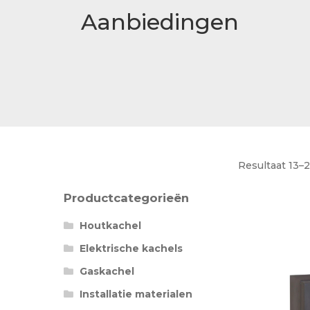
Betaalmethode
Aanbiedingen
Verzending en bezorging
Winkel
Winkelmand
Resultaat 13–
Productcategorieën
Houtkachel
Elektrische kachels
Gaskachel
Installatie materialen