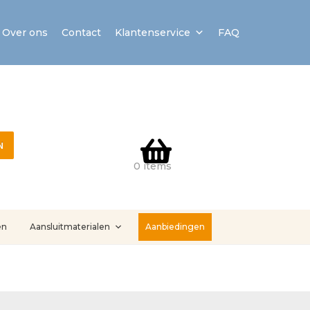
Over ons
Contact
Klantenservice
FAQ
N
0 items
en
Aansluitmaterialen
Aanbiedingen
stallatieservice
Sample Page
Service en onderhoud
Showroom