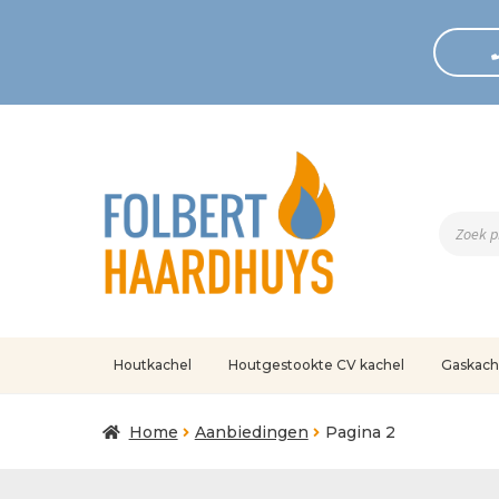
Produc
zoeken
Houtkachel
Houtgestookte CV kachel
Gaskach
Home
Afrekenen
Algemene voorwaarden
Betaling geann
Home
Aanbiedingen
Pagina 2
Klantenservice
Mijn account
Over
Ove