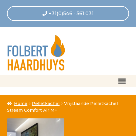
+31(0)546 - 561 031
Home
Home
Pelletkachel
Vrijstaande Pelletkachel
Afrekenen
Stream Comfort Air M+
Algemene voorwaarden
Betaling geannuleerd