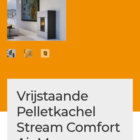
Betaling voltooid
Blog
Contact
Disclaimer
FAQ
Fout bij betaling
Installatieservice
Vrijstaande
Klantenservice
Pelletkachel
Betaalmethode
Mijn account
Stream Comfort
Over