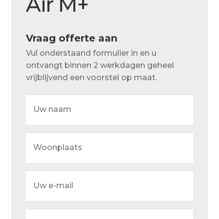
Air M+
Over ons
Actueel
Vraag offerte aan
Ons team
Vul onderstaand formulier in en u
Privacy
ontvangt binnen 2 werkdagen geheel
vrijblijvend een voorstel op maat.
Retouren – Geschillen – Garantie
Uw
Sample Page
naam
Service en onderhoud
Woonplaats
Showroom
Verzending en bezorging
Uw
Winkel
e-
mail
Winkelmand
Uw