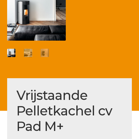
Betaling voltooid
Blog
Contact
Disclaimer
FAQ
Fout bij betaling
Installatieservice
Vrijstaande
Klantenservice
Pelletkachel cv
Betaalmethode
Mijn account
Pad M+
Over