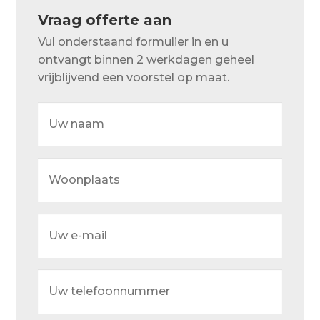
Over ons
Vraag offerte aan
Actueel
Vul onderstaand formulier in en u
ontvangt binnen 2 werkdagen geheel
Ons team
vrijblijvend een voorstel op maat.
Privacy
Uw
naam
Retouren – Geschillen – Garantie
Sample Page
Woonplaats
Service en onderhoud
Showroom
Uw
e-
Verzending en bezorging
mail
Winkel
Uw
telefoonnummer
Winkelmand