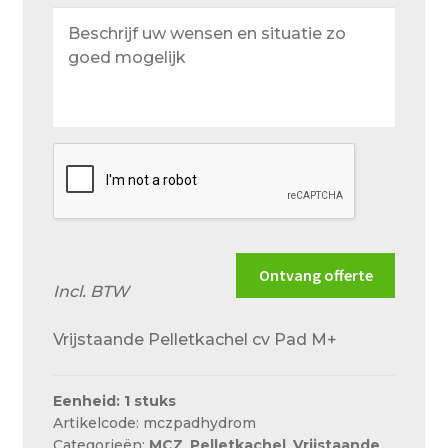
Beschrijf
uw
wensen
en
situatie
zo
goed
mogelijk
Ontvang offerte
Incl. BTW
Vrijstaande Pelletkachel cv Pad M+
Eenheid: 1 stuks
Artikelcode: mczpadhydrom
Categorieën:
MCZ
,
Pelletkachel
,
Vrijstaande