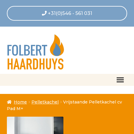
+31(0)546 - 561 031
Home
Home
Pelletkachel
Vrijstaande Pelletkachel cv
Afrekenen
Pad M+
Algemene voorwaarden
Betaling geannuleerd