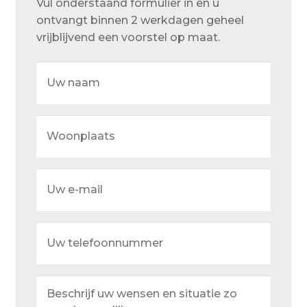
Vul onderstaand formulier in en u
Over ons
ontvangt binnen 2 werkdagen geheel
Actueel
vrijblijvend een voorstel op maat.
Ons team
Uw
naam
Privacy
Retouren – Geschillen – Garantie
Woonplaats
Sample Page
Service en onderhoud
Uw
e-
Showroom
mail
Uw
Verzending en bezorging
telefoonnummer
Winkel
Beschrijf
Winkelmand
uw