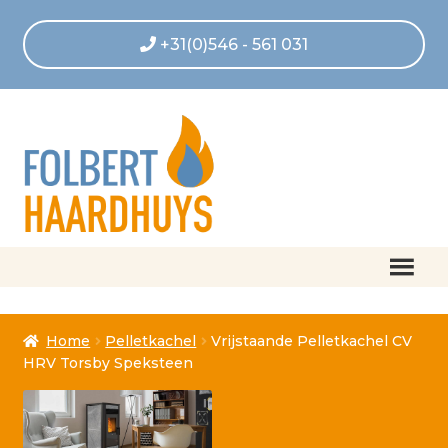
+31(0)546 - 561 031
Home
Home
Pelletkachel
Vrijstaande Pelletkachel CV
Afrekenen
HRV Torsby Speksteen
Algemene voorwaarden
Betaling geannuleerd