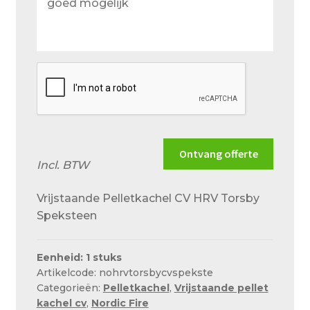
wensen
en
situatie
zo
goed
mogelijk
Ontvang offerte
Incl. BTW
Vrijstaande Pelletkachel CV HRV Torsby
Speksteen
Eenheid: 1 stuks
Artikelcode: nohrvtorsbycvspekste
Categorieën:
Pelletkachel
,
Vrijstaande pellet
kachel cv
,
Nordic Fire