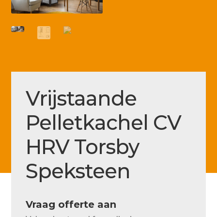
Betaling voltooid
Blog
Contact
Disclaimer
FAQ
Vrijstaande
Fout bij betaling
Pelletkachel CV
Installatieservice
HRV Torsby
Klantenservice
Speksteen
Betaalmethode
Mijn account
Vraag offerte aan
Over