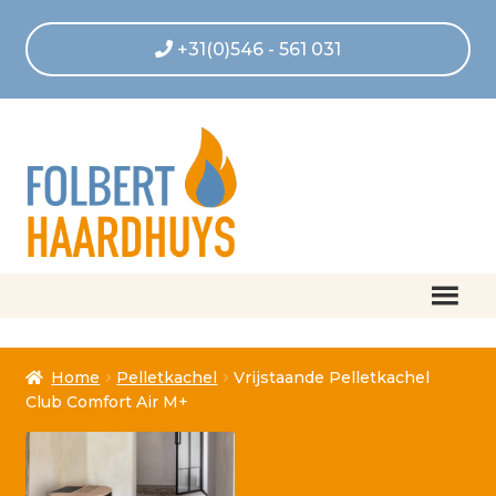
+31(0)546 - 561 031
Home
Home
Pelletkachel
Vrijstaande Pelletkachel
Afrekenen
Club Comfort Air M+
Algemene voorwaarden
Betaling geannuleerd