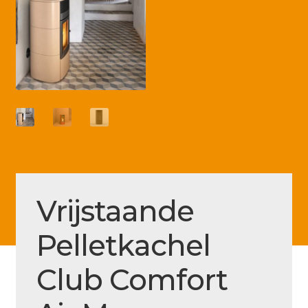
Betaling voltooid
Blog
Contact
Disclaimer
FAQ
Fout bij betaling
Installatieservice
Vrijstaande
Klantenservice
Pelletkachel
Betaalmethode
Mijn account
Club Comfort
Over