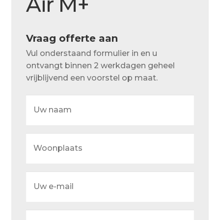
Air M+
Over ons
Actueel
Vraag offerte aan
Ons team
Vul onderstaand formulier in en u
Privacy
ontvangt binnen 2 werkdagen geheel
vrijblijvend een voorstel op maat.
Retouren – Geschillen – Garantie
Uw
Sample Page
naam
Service en onderhoud
Woonplaats
Showroom
Verzending en bezorging
Uw
Winkel
e-
mail
Winkelmand
Uw