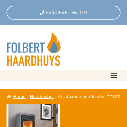
+31(0)546 - 561 031
Home
Home
Houtkachel
Vrijstaande houtkachel TT30S
Afrekenen
Algemene voorwaarden
Betaling geannuleerd