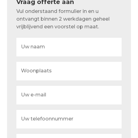
Vraag offerte aan
Over ons
Vul onderstaand formulier in en u
Actueel
ontvangt binnen 2 werkdagen geheel
vrijblijvend een voorstel op maat.
Ons team
Uw
Privacy
naam
Retouren – Geschillen – Garantie
Woonplaats
Sample Page
Service en onderhoud
Uw
Showroom
e-
mail
Verzending en bezorging
Uw
Winkel
telefoonnummer
Winkelmand
Beschrijf