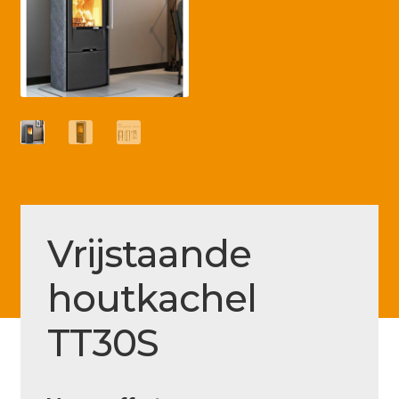
Betaling voltooid
Blog
Contact
Disclaimer
FAQ
Fout bij betaling
Installatieservice
Vrijstaande
Klantenservice
houtkachel
Betaalmethode
TT30S
Mijn account
Over