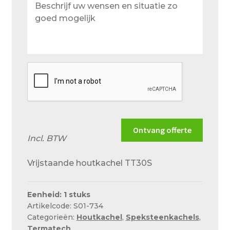
uw
wensen
en
situatie
zo
goed
mogelijk
Ontvang offerte
Incl. BTW
Vrijstaande houtkachel TT30S
Eenheid: 1 stuks
Artikelcode: S01-734
Categorieën:
Houtkachel
,
Speksteenkachels
,
Termatech