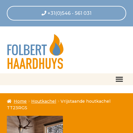
+31(0)546 - 561 031
Home
Home
Houtkachel
Vrijstaande houtkachel
Afrekenen
TT23RGS
Algemene voorwaarden
Betaling geannuleerd