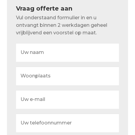
Over ons
Vraag offerte aan
Actueel
Vul onderstaand formulier in en u
ontvangt binnen 2 werkdagen geheel
Ons team
vrijblijvend een voorstel op maat.
Privacy
Uw
naam
Retouren – Geschillen – Garantie
Sample Page
Woonplaats
Service en onderhoud
Showroom
Uw
e-
Verzending en bezorging
mail
Winkel
Uw
telefoonnummer
Winkelmand