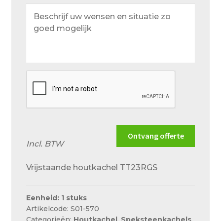
Beschrijf
uw
wensen
en
situatie
zo
goed
mogelijk
Ontvang offerte
Incl. BTW
Vrijstaande houtkachel TT23RGS
Eenheid: 1 stuks
Artikelcode: S01-570
Categorieën:
Houtkachel
,
Speksteenkachels
,