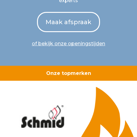
experts
Maak afspraak
of bekijk onze openingstijden
Onze topmerken