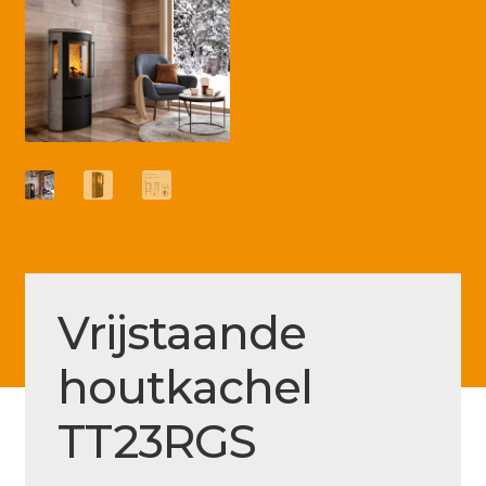
Betaling voltooid
Blog
Contact
Disclaimer
FAQ
Fout bij betaling
Installatieservice
Vrijstaande
Klantenservice
houtkachel
Betaalmethode
Mijn account
TT23RGS
Over