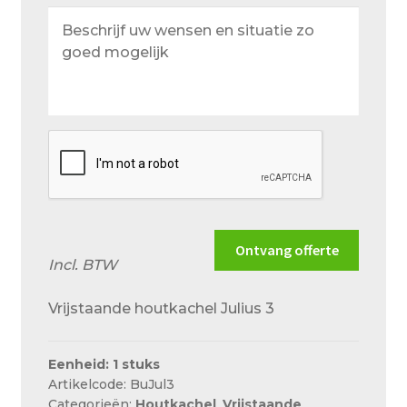
Beschrijf
uw
wensen
en
situatie
zo
goed
mogelijk
Ontvang offerte
Incl. BTW
Vrijstaande houtkachel Julius 3
Eenheid: 1 stuks
Artikelcode: BuJul3
Categorieën:
Houtkachel
,
Vrijstaande