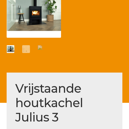
Betaling voltooid
Blog
Contact
Disclaimer
FAQ
Fout bij betaling
Installatieservice
Vrijstaande
Klantenservice
houtkachel
Betaalmethode
Mijn account
Julius 3
Over