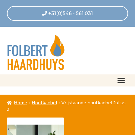
+31(0)546 - 561 031
Home
Home
Houtkachel
Vrijstaande houtkachel Julius
Afrekenen
3
Algemene voorwaarden
Betaling geannuleerd