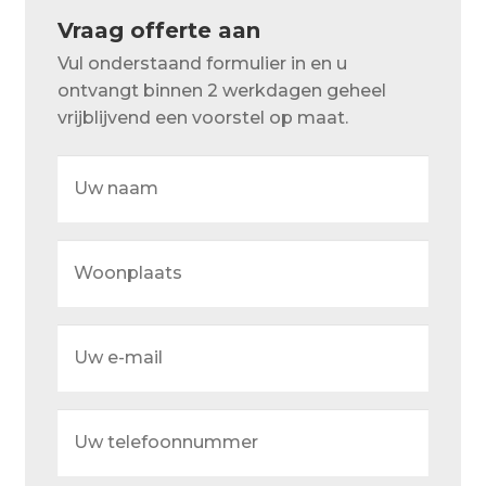
Over ons
Vraag offerte aan
Actueel
Vul onderstaand formulier in en u
ontvangt binnen 2 werkdagen geheel
Ons team
vrijblijvend een voorstel op maat.
Privacy
Uw
naam
Retouren – Geschillen – Garantie
Sample Page
Woonplaats
Service en onderhoud
Showroom
Uw
e-
Verzending en bezorging
mail
Winkel
Uw
telefoonnummer
Winkelmand