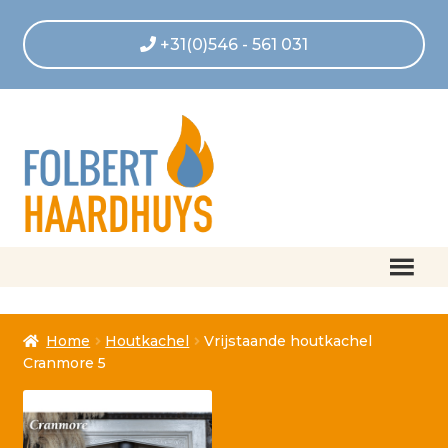
+31(0)546 - 561 031
Home
Home
Houtkachel
Vrijstaande houtkachel
Afrekenen
Cranmore 5
Algemene voorwaarden
Betaling geannuleerd