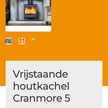
Betaling voltooid
Blog
Contact
Disclaimer
FAQ
Fout bij betaling
Installatieservice
Vrijstaande
Klantenservice
houtkachel
Betaalmethode
Mijn account
Cranmore 5
Over