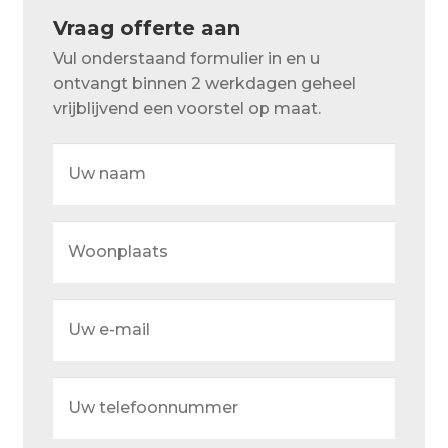
Over ons
Vraag offerte aan
Actueel
Vul onderstaand formulier in en u
ontvangt binnen 2 werkdagen geheel
Ons team
vrijblijvend een voorstel op maat.
Privacy
Uw
naam
Retouren – Geschillen – Garantie
Sample Page
Woonplaats
Service en onderhoud
Showroom
Uw
e-
Verzending en bezorging
mail
Winkel
Uw
telefoonnummer
Winkelmand