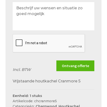
Beschrijf
uw
wensen
en
situatie
zo
goed
mogelijk
Ontvang offerte
Incl. BTW
Vrijstaande houtkachel Cranmore 5
Eenheid: 1 stuks
Artikelcode: chcranmore5
Categorieën:
Charnwood
,
Houtkachel
,