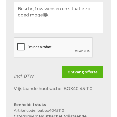
Beschrijf
uw
wensen
en
situatie
zo
goed
mogelijk
Ontvang offerte
Incl. BTW
Vrijstaande houtkachel BOX40 45-110
Eenheid: 1 stuks
Artikelcode: babox4045110
Categorieën:
Houtkachel
,
Vrijstaande