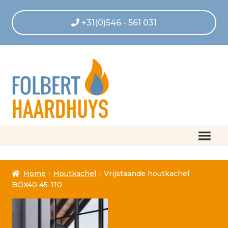
+31(0)546 - 561 031
Home
Home
Houtkachel
Vrijstaande houtkachel
Afrekenen
BOX40 45-110
Algemene voorwaarden
Betaling geannuleerd