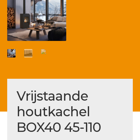
Betaling voltooid
Blog
Contact
Disclaimer
FAQ
Fout bij betaling
Installatieservice
Vrijstaande
Klantenservice
houtkachel
Betaalmethode
Mijn account
BOX40 45-110
Over