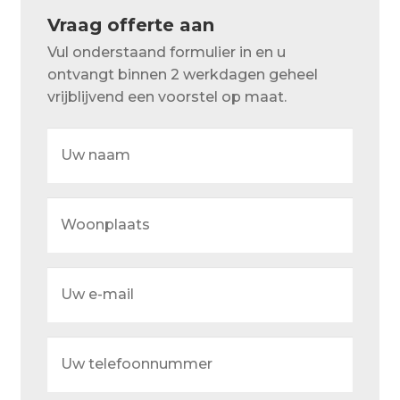
Over ons
Vraag offerte aan
Actueel
Vul onderstaand formulier in en u
ontvangt binnen 2 werkdagen geheel
Ons team
vrijblijvend een voorstel op maat.
Privacy
Uw
naam
Retouren – Geschillen – Garantie
Sample Page
Woonplaats
Service en onderhoud
Showroom
Uw
e-
Verzending en bezorging
mail
Winkel
Uw
telefoonnummer
Winkelmand