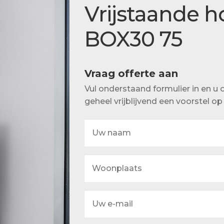
Actueel
Vrijstaande 
Ons team
BOX30 75
Vraag offerte aan
Vul onderstaand formulier in en 
geheel vrijblijvend een voorstel o
Uw
naam
Woonplaats
Uw
e-
mail