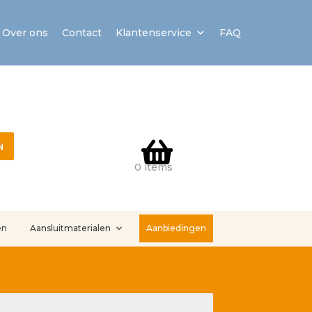
Over ons
Contact
Klantenservice
FAQ
N
0 items
en
Aansluitmaterialen
Aanbiedingen
stallatieservice
Sample Page
Service en onderhoud
Showroom