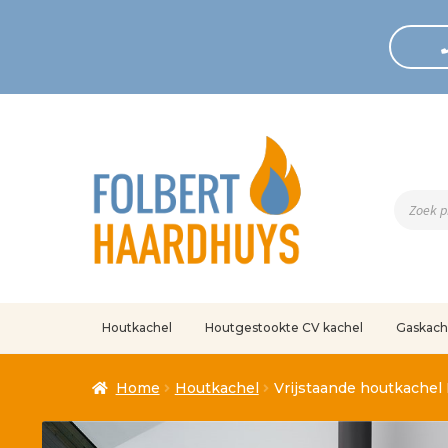
Produc
zoeken
Houtkachel
Houtgestookte CV kachel
Gaskach
Home
Afrekenen
Algemene voorwaarden
Betaling geann
Home
Houtkachel
Vrijstaande houtkachel
Klantenservice
Mijn account
Over
Ove