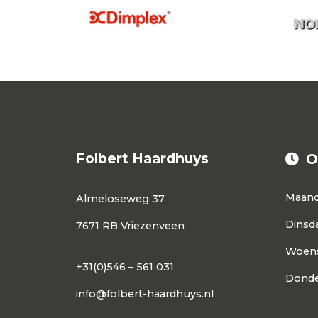
Folbert Haardhuys
O
Maan
Almeloseweg 37
Dinsd
7671 RB Vriezenveen
Woen
+31(0)546 – 561 031
Donde
info@folbert-haardhuys.nl