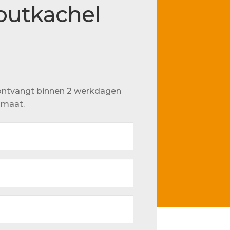
houtkachel
u ontvangt binnen 2 werkdagen
p maat.