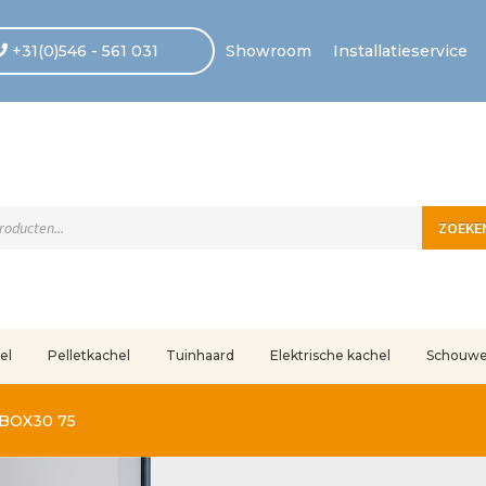
+31(0)546 - 561 031
Showroom
Installatieservice
ten
ZOEKE
el
Pelletkachel
Tuinhaard
Elektrische kachel
Schouw
uleerd
Betaling voltooid
Blog
Contact
Disclaimer
FAQ
Fout bij betaling
In
 BOX30 75
r ons
Privacy
Retouren – Geschillen – Garantie