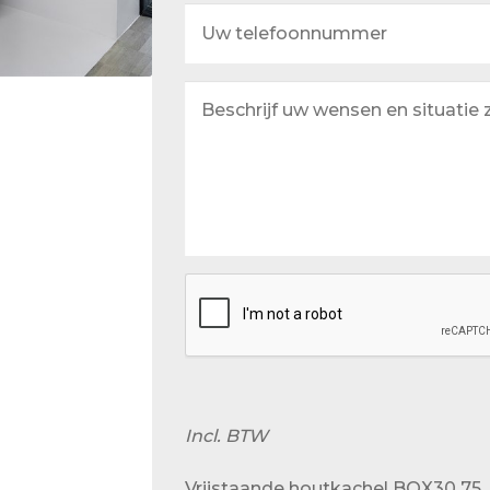
Uw
telefoonnummer
Beschrijf
uw
wensen
en
situatie
zo
goed
mogelijk
Incl. BTW
Vrijstaande houtkachel BOX30 75