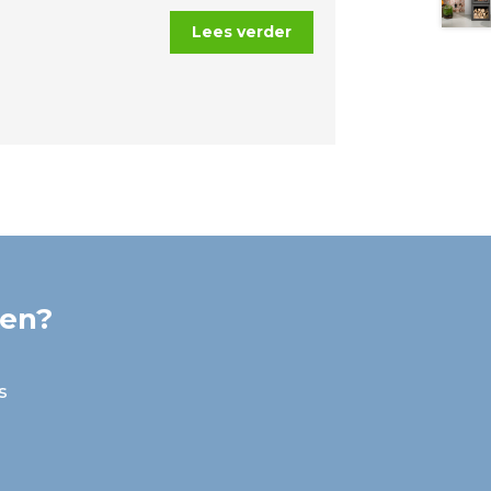
Lees verder
ken?
s