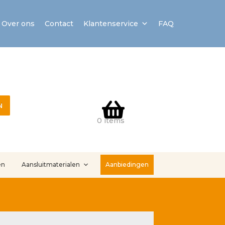
Over ons
Contact
Klantenservice
FAQ
N
0 items
en
Aansluitmaterialen
Aanbiedingen
stallatieservice
Sample Page
Service en onderhoud
Showroom