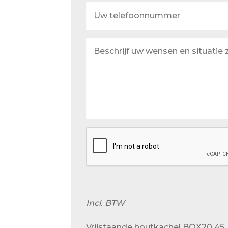
Uw
telefoonnummer
Beschrijf
uw
wensen
en
situatie
zo
goed
mogelijk
Incl. BTW
Vrijstaande houtkachel BOX20 45