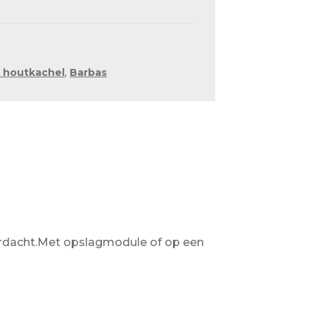
e houtkachel
,
Barbas
oordacht.Met opslagmodule of op een