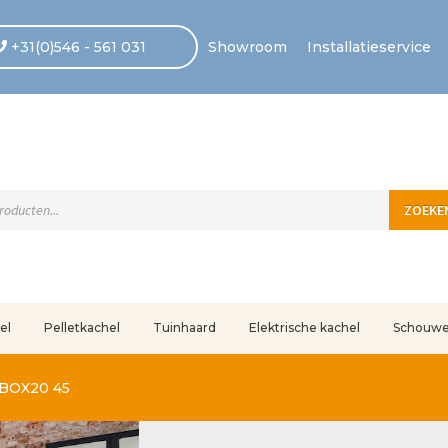
+31(0)546 - 561 031
Showroom
Installatieservice
ten
ZOEKE
el
Pelletkachel
Tuinhaard
Elektrische kachel
Schouw
uleerd
Betaling voltooid
Blog
Contact
Disclaimer
FAQ
Fout bij betaling
In
 BOX20 45
r ons
Privacy
Retouren – Geschillen – Garantie