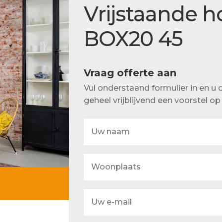
Actueel
Vrijstaande 
Ons team
BOX20 45
Vraag offerte aan
Vul onderstaand formulier in en 
geheel vrijblijvend een voorstel o
Uw
naam
Woonplaats
Uw
e-
mail