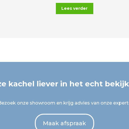
Lees verder
e kachel liever in het echt bekij
Bezoek onze showroom en krijg advies van onze expert
Maak afspraak