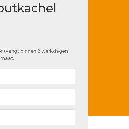
houtkachel
u ontvangt binnen 2 werkdagen
p maat.