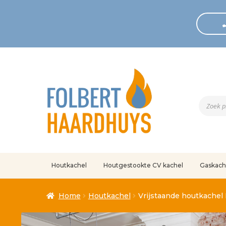
Produc
zoeken
Houtkachel
Houtgestookte CV kachel
Gaskach
Home
Afrekenen
Algemene voorwaarden
Betaling geann
Home
Houtkachel
Vrijstaande houtkachel
Klantenservice
Mijn account
Over
Ove